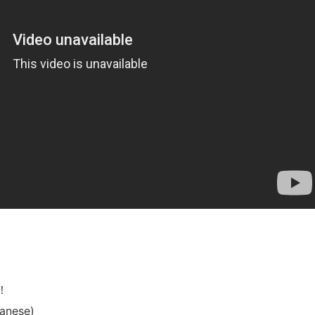
！
panese)