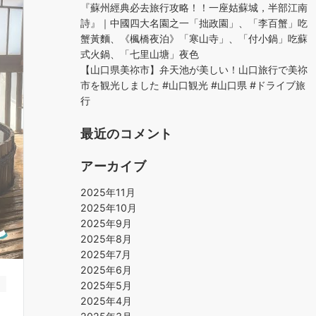
『蘇州經典必去旅行攻略！！一座姑蘇城，半部江南
詩』｜中國四大名園之一「拙政園」、「李百蟹」吃
蟹黃麵、《楓橋夜泊》「寒山寺」、「付小鍋」吃蘇
式火鍋、「七里山塘」夜色
【山口県美祢市】弁天池が美しい！山口旅行で美祢
市を観光しました #山口観光 #山口県 #ドライブ旅
行
最近のコメント
アーカイブ
2025年11月
2025年10月
2025年9月
2025年8月
2025年7月
2025年6月
2025年5月
2025年4月