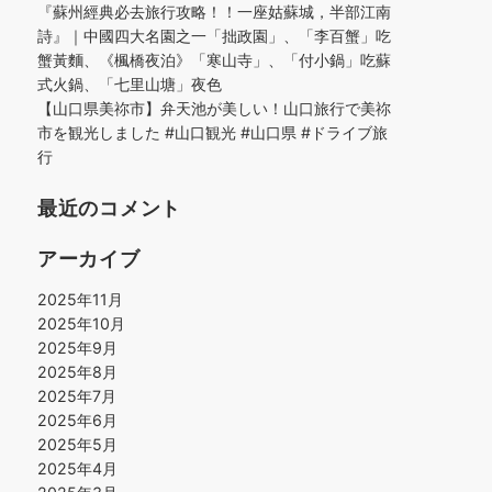
『蘇州經典必去旅行攻略！！一座姑蘇城，半部江南
詩』｜中國四大名園之一「拙政園」、「李百蟹」吃
蟹黃麵、《楓橋夜泊》「寒山寺」、「付小鍋」吃蘇
式火鍋、「七里山塘」夜色
【山口県美祢市】弁天池が美しい！山口旅行で美祢
市を観光しました #山口観光 #山口県 #ドライブ旅
行
最近のコメント
アーカイブ
2025年11月
2025年10月
2025年9月
2025年8月
2025年7月
2025年6月
2025年5月
2025年4月