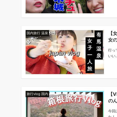
【
国内旅行 温泉
女
行っ
いい..
【V
旅行vlog 国内
の
今回
た！！