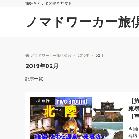
旅好きアナタの働き方改革
ノマドワーカー旅
ノマドワーカー旅倶楽部
2019年
02月
2019年02月
記事一覧
【
城 旅行
東尋
【
今回
尋坊～