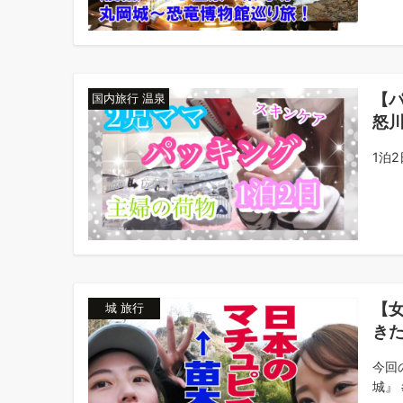
【
国内旅行 温泉
怒
1泊
【
城 旅行
き
今回
城』 