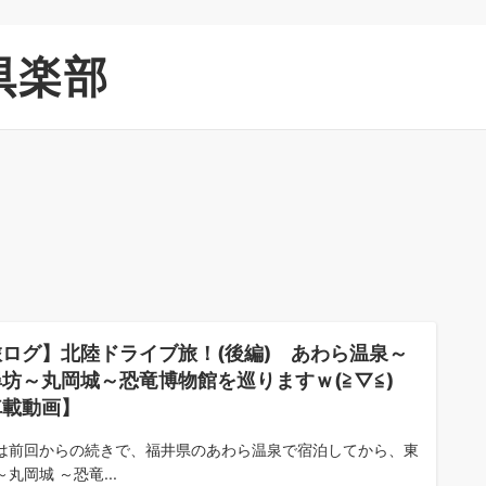
倶楽部
旅ログ】北陸ドライブ旅！(後編) あわら温泉～
坊～丸岡城～恐竜博物館を巡りますｗ(≧▽≦)
車載動画】
は前回からの続きで、福井県のあわら温泉で宿泊してから、東
丸岡城 ～恐竜...