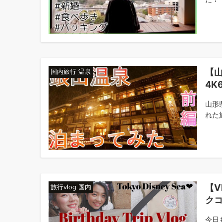
【
国内旅行 温泉
4K
山形
れた
【V
旅行vlog 国内
ク
今日