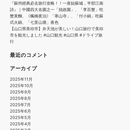
『蘇州經典必去旅行攻略！！一座姑蘇城，半部江南
詩』｜中國四大名園之一「拙政園」、「李百蟹」吃
蟹黃麵、《楓橋夜泊》「寒山寺」、「付小鍋」吃蘇
式火鍋、「七里山塘」夜色
【山口県美祢市】弁天池が美しい！山口旅行で美祢
市を観光しました #山口観光 #山口県 #ドライブ旅
行
最近のコメント
アーカイブ
2025年11月
2025年10月
2025年9月
2025年8月
2025年7月
2025年6月
2025年5月
2025年4月