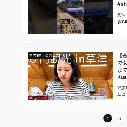
#sh
案件
gurut
【
国内旅行 温泉
で
ま
Kus
群馬
草津..
投
1
2
稿