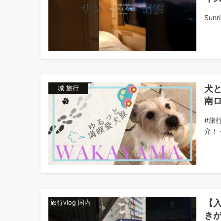
Sunr
犬
城 旅行
南
#旅
介！ 
【入
旅行vlog 国内
きが