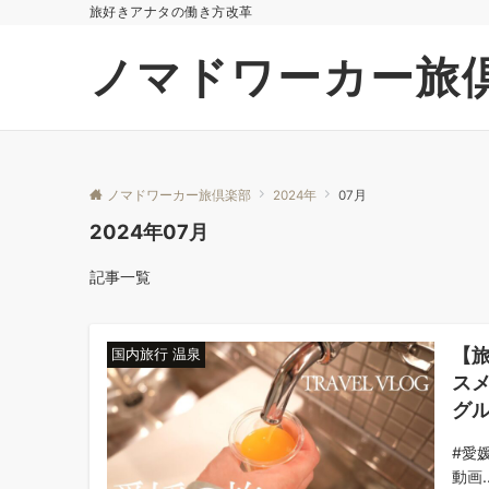
旅好きアナタの働き方改革
ノマドワーカー旅
ノマドワーカー旅倶楽部
2024年
07月
2024年07月
記事一覧
【
国内旅行 温泉
スメ
グル
#愛媛
動画..