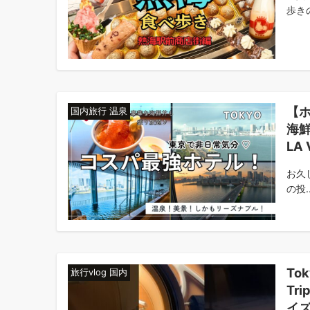
歩きの
【
国内旅行 温泉
海
LA 
お久し
の投..
Tok
旅行vlog 国内
Tri
イズ