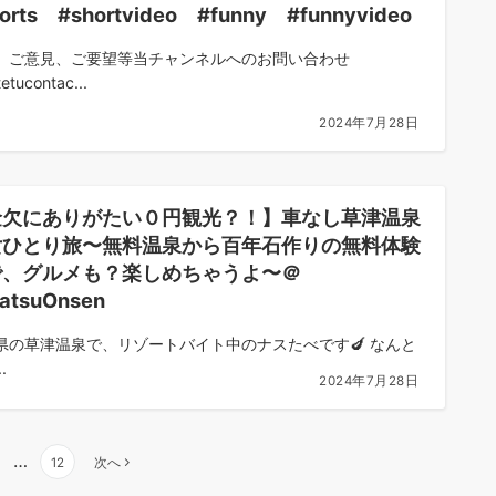
orts #shortvideo #funny #funnyvideo
、ご意見、ご要望等当チャンネルへのお問い合わせ
etucontac...
2024年7月28日
金欠にありがたい０円観光？！】車なし草津温泉
女ひとり旅〜無料温泉から百年石作りの無料体験
で、グルメも？楽しめちゃうよ〜＠
atsuOnsen
県の草津温泉で、リゾートバイト中のナスたべです🍆 なんと
.
2024年7月28日
…
12
次へ