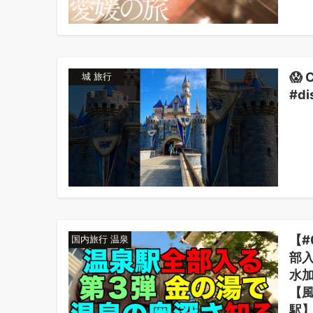
😱 
城 旅行
#di
【#
国内旅行 温泉
部入
水
【
駅