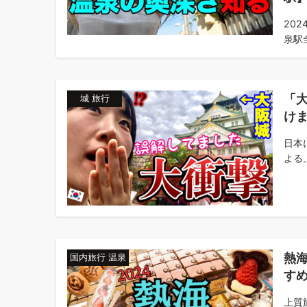
20
泉駅全
「
城 旅行
け
日本
よる
熱
国内旅行 温泉
す
上質