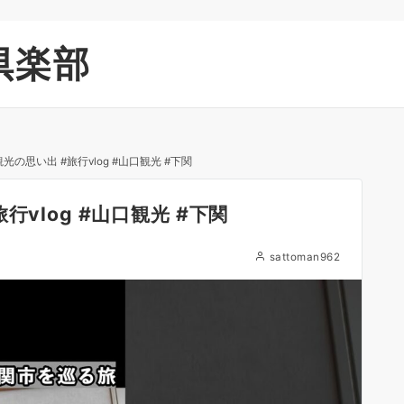
倶楽部
の思い出 #旅行vlog #山口観光 #下関
vlog #山口観光 #下関
sattoman962