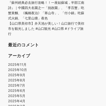
『蘇州經典必去旅行攻略！！一座姑蘇城，半部江南
詩』｜中國四大名園之一「拙政園」、「李百蟹」吃
蟹黃麵、《楓橋夜泊》「寒山寺」、「付小鍋」吃蘇
式火鍋、「七里山塘」夜色
【山口県美祢市】弁天池が美しい！山口旅行で美祢
市を観光しました #山口観光 #山口県 #ドライブ旅
行
最近のコメント
アーカイブ
2025年11月
2025年10月
2025年9月
2025年8月
2025年7月
2025年6月
2025年5月
2025年4月