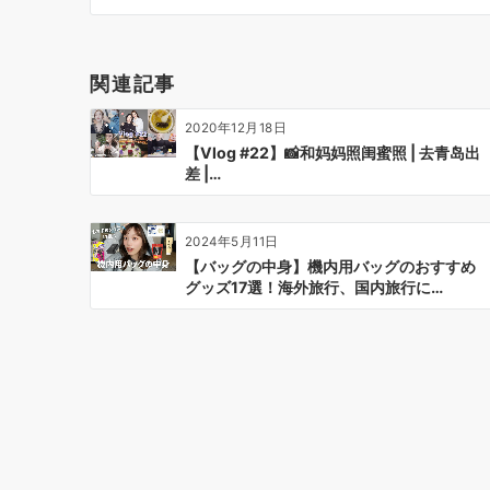
ビ
ゲ
ー
関連記事
シ
ョ
2020年12月18日
ン
【Vlog #22】📸和妈妈照闺蜜照 | 去青岛出
差 |…
2024年5月11日
【バッグの中身】機内用バッグのおすすめ
グッズ17選！海外旅行、国内旅行に…