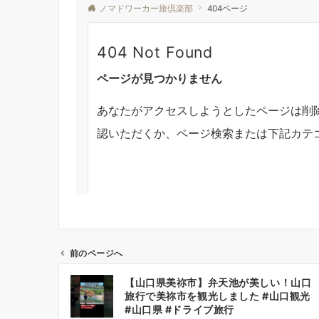
前のページへ
投
【山口県美祢市】弁天池が美しい！山口
稿
旅行で美祢市を観光しました #山口観光
ナ
#山口県 #ドライブ旅行