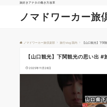
旅好きアナタの働き方改革
ノマドワーカー旅
ノマドワーカー旅倶楽部
旅行vlog 国内
【山口観光】下関観光
【山口観光】下関観光の思い出 #旅行
2025年11月28日