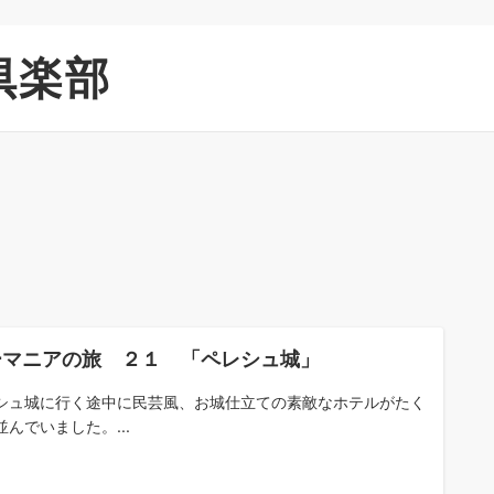
倶楽部
ーマニアの旅 ２１ 「ペレシュ城」
シュ城に行く途中に民芸風、お城仕立ての素敵なホテルがたく
並んでいました。...