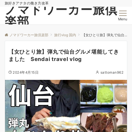
旅好きアナタの働き方改革
ノマドワーカー旅倶
楽部
Menu
ノマドワーカー旅倶楽部
旅行vlog 国内
【女ひとり旅】弾丸で仙台グルメ堪能してきました Sendai travel vlog
【女ひとり旅】弾丸で仙台グルメ堪能してき
ました Sendai travel vlog
2024年4月15日
sattoman962