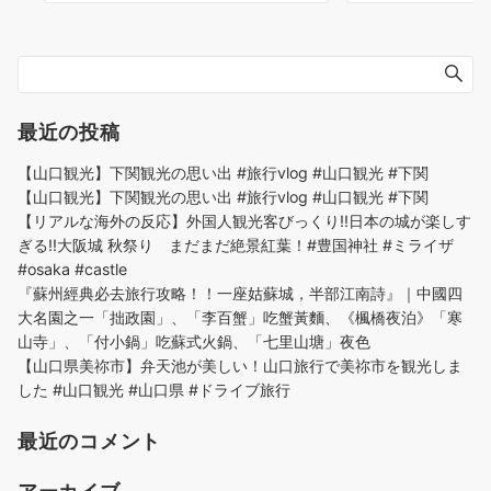
最近の投稿
【山口観光】下関観光の思い出 #旅行vlog #山口観光 #下関
【山口観光】下関観光の思い出 #旅行vlog #山口観光 #下関
【リアルな海外の反応】外国人観光客びっくり!!日本の城が楽しす
ぎる!!大阪城 秋祭り まだまだ絶景紅葉！#豊国神社 #ミライザ
#osaka #castle
『蘇州經典必去旅行攻略！！一座姑蘇城，半部江南詩』｜中國四
大名園之一「拙政園」、「李百蟹」吃蟹黃麵、《楓橋夜泊》「寒
山寺」、「付小鍋」吃蘇式火鍋、「七里山塘」夜色
【山口県美祢市】弁天池が美しい！山口旅行で美祢市を観光しま
した #山口観光 #山口県 #ドライブ旅行
最近のコメント