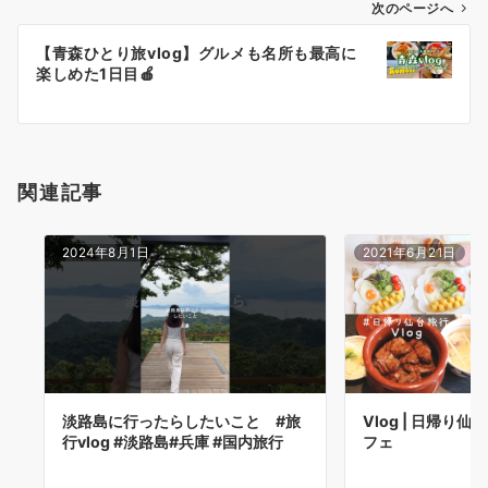
ゲ
次のページへ
ー
【青森ひとり旅vlog】グルメも名所も最高に
シ
楽しめた1日目🍎
ョ
ン
関連記事
2024年8月1日
2021年6月21日
淡路島に行ったらしたいこと #旅
Vlog | 日帰り仙
行vlog #淡路島#兵庫 #国内旅行
フェ