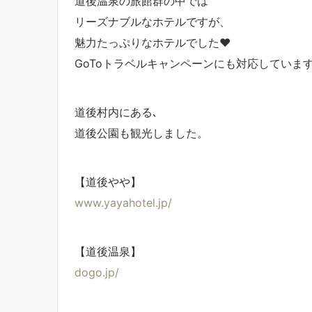
道後温泉の旅館群の中では
リーズナブルなホテルですが、
魅力たっぷりなホテルでした♥
GoToトラベルキャンペーンにも対応していま
道後村内にある､
道後公園も観光しました。
【道後やや】
www.yayahotel.jp/
【道後温泉】
dogo.jp/