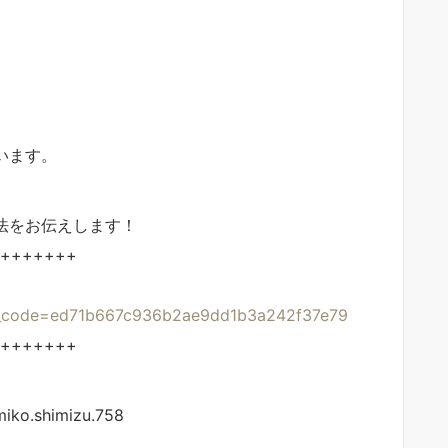
います。
法をお伝えします！
+++++++
g_code=ed71b667c936b2ae9dd1b3a242f37e79
+++++++
iko.shimizu.758