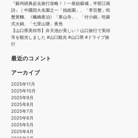
『蘇州經典必去旅行攻略！！一座姑蘇城，半部江南
詩』｜中國四大名園之一「拙政園」、「李百蟹」吃
蟹黃麵、《楓橋夜泊》「寒山寺」、「付小鍋」吃蘇
式火鍋、「七里山塘」夜色
【山口県美祢市】弁天池が美しい！山口旅行で美祢
市を観光しました #山口観光 #山口県 #ドライブ旅
行
最近のコメント
アーカイブ
2025年11月
2025年10月
2025年9月
2025年8月
2025年7月
2025年6月
2025年5月
2025年4月