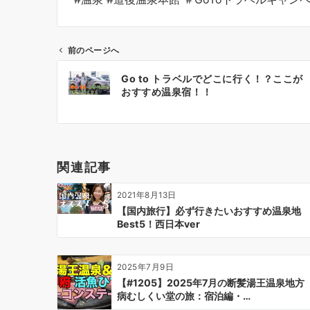
前のページへ
投
Go to トラベルでどこに行く！？ここが
稿
おすすめ温泉宿！！
ナ
ビ
ゲ
ー
関連記事
シ
ョ
2021年8月13日
ン
【国内旅行】必ず行きたいおすすめ温泉地
Best5！西日本ver
2025年7月9日
【#1205】2025年7月の断髪湯王温泉地方
病むしくい堂の旅：宿泊編・…