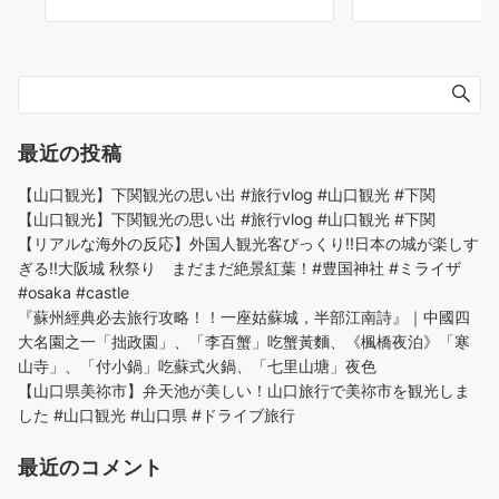
最近の投稿
【山口観光】下関観光の思い出 #旅行vlog #山口観光 #下関
【山口観光】下関観光の思い出 #旅行vlog #山口観光 #下関
【リアルな海外の反応】外国人観光客びっくり!!日本の城が楽しす
ぎる!!大阪城 秋祭り まだまだ絶景紅葉！#豊国神社 #ミライザ
#osaka #castle
『蘇州經典必去旅行攻略！！一座姑蘇城，半部江南詩』｜中國四
大名園之一「拙政園」、「李百蟹」吃蟹黃麵、《楓橋夜泊》「寒
山寺」、「付小鍋」吃蘇式火鍋、「七里山塘」夜色
【山口県美祢市】弁天池が美しい！山口旅行で美祢市を観光しま
した #山口観光 #山口県 #ドライブ旅行
最近のコメント