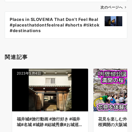
ビ
ゲ
次のページへ
ー
Places in SLOVENIA That Don’t Feel Real
シ
#placesthatdontfeelreal #shorts #tiktok
ョ
#destinations
ン
関連記事
2023年5月4日
2024年4月9日
福井城#旅行動画 #旅行好き #福井
花見を楽しむ外国
城#名城 #城跡 #結城秀康#お城巡…
桜満開の大阪城公園