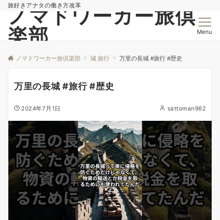
旅好きアナタの働き方改革
ノマドワーカー旅倶
楽部
Menu
ノマドワーカー旅倶楽部
城 旅行
万里の長城 #旅行 #歴史
万里の長城 #旅行 #歴史
2024年7月1日
sattoman962