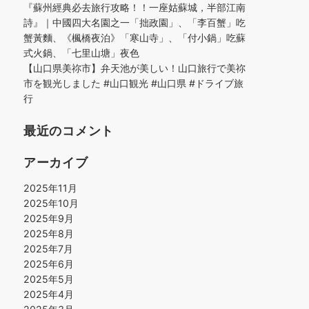
『蘇州經典必去旅行攻略！！一座姑蘇城，半部江南
詩』｜中國四大名園之一「拙政園」、「李百蟹」吃
蟹黃麵、《楓橋夜泊》「寒山寺」、「付小鍋」吃蘇
式火鍋、「七里山塘」夜色
【山口県美祢市】弁天池が美しい！山口旅行で美祢
市を観光しました #山口観光 #山口県 #ドライブ旅
行
最近のコメント
アーカイブ
2025年11月
2025年10月
2025年9月
2025年8月
2025年7月
2025年6月
2025年5月
2025年4月