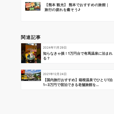
投
【熊本 観光】 熊本でおすすめの旅館｜
稿
旅行の疲れを癒そう♪
ナ
ビ
ゲ
ー
関連記事
シ
ョ
2024年11月29日
ン
知らなきゃ損！1万円台で有馬温泉に泊まれ
る？
2021年12月24日
【国内旅行おすすめ】箱根温泉でひとり1泊
1~3万円で宿泊できる老舗旅館を…