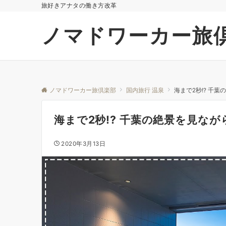
旅好きアナタの働き方改革
ノマドワーカー旅
ノマドワーカー旅倶楽部
国内旅行 温泉
海まで2秒!? 千
海まで2秒!? 千葉の絶景を見な
2020年3月13日