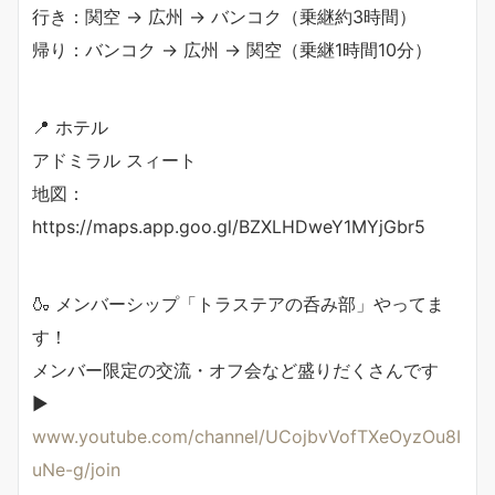
行き：関空 → 広州 → バンコク（乗継約3時間）
帰り：バンコク → 広州 → 関空（乗継1時間10分）
📍 ホテル
アドミラル スィート
地図：
https://maps.app.goo.gl/BZXLHDweY1MYjGbr5
🍶 メンバーシップ「トラステアの呑み部」やってま
す！
メンバー限定の交流・オフ会など盛りだくさんです
▶️
www.youtube.com/channel/UCojbvVofTXeOyzOu8I
uNe-g/join