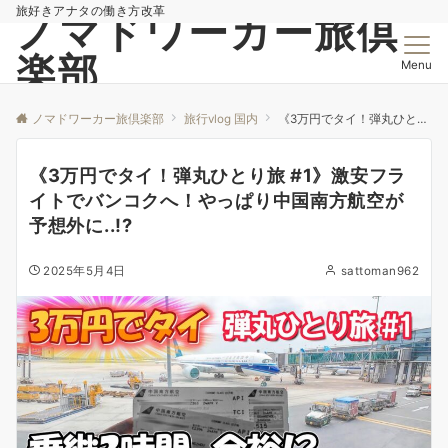
旅好きアナタの働き方改革
ノマドワーカー旅倶
楽部
Menu
ノマドワーカー旅倶楽部
旅行vlog 国内
《3万円でタイ！弾丸ひとり旅 #1》激安フライトでバンコクへ！やっぱり中国南方航空が予想外に..!?
《3万円でタイ！弾丸ひとり旅 #1》激安フラ
イトでバンコクへ！やっぱり中国南方航空が
予想外に..!?
2025年5月4日
sattoman962