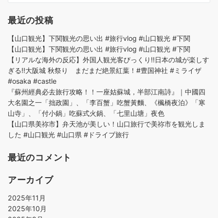
最近の投稿
【山口観光】下関観光の思い出 #旅行vlog #山口観光 #下関
【山口観光】下関観光の思い出 #旅行vlog #山口観光 #下関
【リアルな海外の反応】外国人観光客びっくり!!日本の城が楽しす
ぎる!!大阪城 秋祭り まだまだ絶景紅葉！#豊国神社 #ミライザ
#osaka #castle
『蘇州經典必去旅行攻略！！一座姑蘇城，半部江南詩』｜中國四
大名園之一「拙政園」、「李百蟹」吃蟹黃麵、《楓橋夜泊》「寒
山寺」、「付小鍋」吃蘇式火鍋、「七里山塘」夜色
【山口県美祢市】弁天池が美しい！山口旅行で美祢市を観光しま
した #山口観光 #山口県 #ドライブ旅行
最近のコメント
アーカイブ
2025年11月
2025年10月