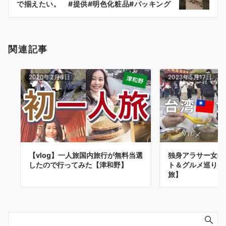
ョ
で揃えたい。 #提供#明色化粧品#パッキング
#旅行準備#vlog#バックの中身
ン
関連記事
2020年2月8日
2023年5月17日
【vlog】一人旅国内旅行が無料当選
独身アラサー女の
したので行ってみた【津和野】
ト＆グルメ巡り【
旅】