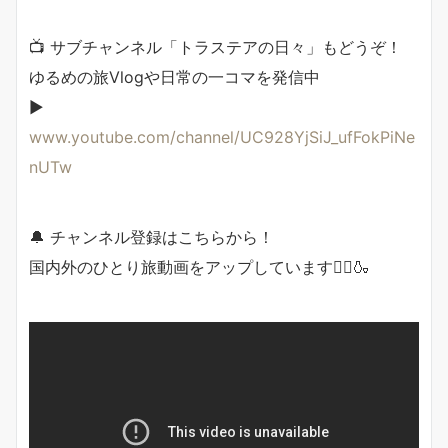
📺 サブチャンネル「トラステアの日々」もどうぞ！
ゆるめの旅Vlogや日常の一コマを発信中
▶️
www.youtube.com/channel/UC928YjSiJ_ufFokPiNe
nUTw
🔔 チャンネル登録はこちらから！
国内外のひとり旅動画をアップしています🚶‍♂️🍶