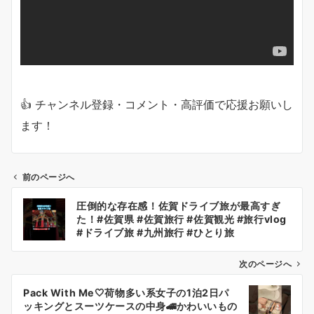
👍 チャンネル登録・コメント・高評価で応援お願いし
ます！
前のページへ
投
圧倒的な存在感！佐賀ドライブ旅が最高すぎ
稿
た！#佐賀県 #佐賀旅行 #佐賀観光 #旅行vlog
ナ
#ドライブ旅 #九州旅行 #ひとり旅
ビ
ゲ
次のページへ
ー
Pack With Me🤍荷物多い系女子の1泊2日パ
シ
ッキングとスーツケースの中身🚄かわいいもの