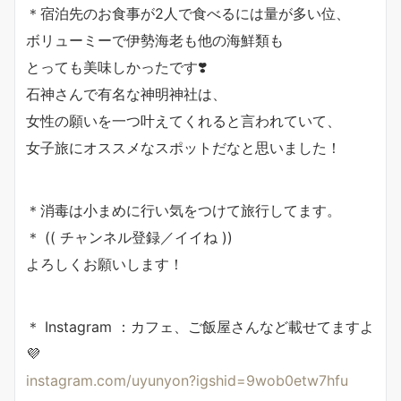
＊宿泊先のお食事が2人で食べるには量が多い位、
ボリューミーで伊勢海老も他の海鮮類も
とっても美味しかったです❣️
石神さんで有名な神明神社は、
女性の願いを一つ叶えてくれると言われていて、
女子旅にオススメなスポットだなと思いました！
＊消毒は小まめに行い気をつけて旅行してます。
＊ (( チャンネル登録／イイね ))
よろしくお願いします！
＊ Instagram ：カフェ、ご飯屋さんなど載せてますよ
💜
instagram.com/uyunyon?igshid=9wob0etw7hfu