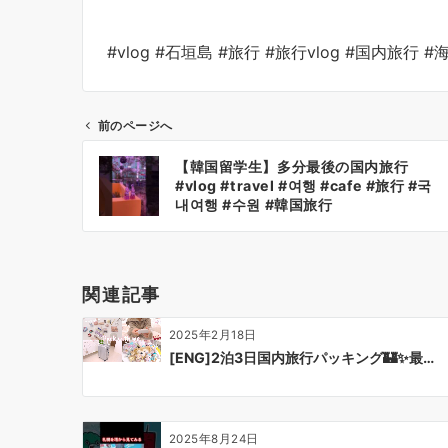
#vlog #石垣島 #旅行 #旅行vlog #国内旅行 #海 #自然
前のページへ
投
【韓国留学生】多分最後の国内旅行
稿
#vlog #travel #여행 #cafe #旅行 #국
ナ
내여행 #수원 #韓国旅行
ビ
ゲ
ー
関連記事
シ
ョ
2025年2月18日
ン
[ENG]2泊3日国内旅行パッキング🏰✨最…
2025年8月24日