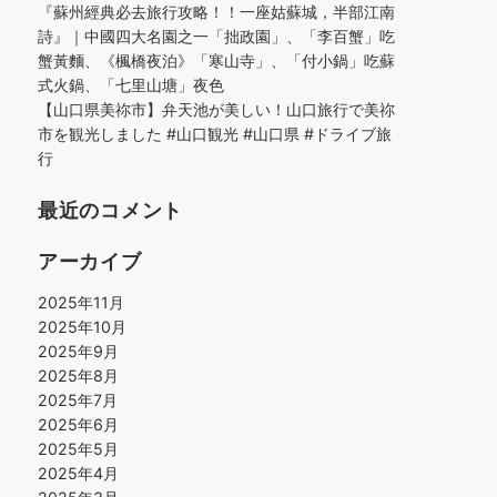
『蘇州經典必去旅行攻略！！一座姑蘇城，半部江南
詩』｜中國四大名園之一「拙政園」、「李百蟹」吃
蟹黃麵、《楓橋夜泊》「寒山寺」、「付小鍋」吃蘇
式火鍋、「七里山塘」夜色
【山口県美祢市】弁天池が美しい！山口旅行で美祢
市を観光しました #山口観光 #山口県 #ドライブ旅
行
最近のコメント
アーカイブ
2025年11月
2025年10月
2025年9月
2025年8月
2025年7月
2025年6月
2025年5月
2025年4月