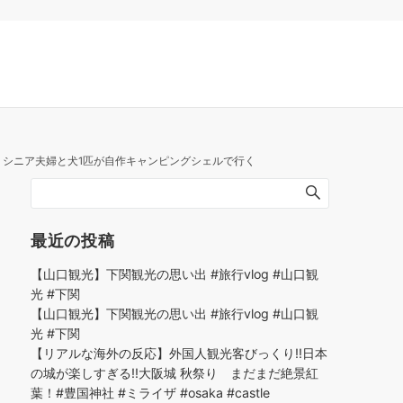
！シニア夫婦と犬1匹が自作キャンピングシェルで行く
最近の投稿
【山口観光】下関観光の思い出 #旅行vlog #山口観
光 #下関
【山口観光】下関観光の思い出 #旅行vlog #山口観
光 #下関
【リアルな海外の反応】外国人観光客びっくり!!日本
の城が楽しすぎる!!大阪城 秋祭り まだまだ絶景紅
葉！#豊国神社 #ミライザ #osaka #castle