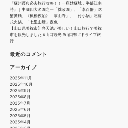
『蘇州經典必去旅行攻略！！一座姑蘇城，半部江南
詩』｜中國四大名園之一「拙政園」、「李百蟹」吃
蟹黃麵、《楓橋夜泊》「寒山寺」、「付小鍋」吃蘇
式火鍋、「七里山塘」夜色
【山口県美祢市】弁天池が美しい！山口旅行で美祢
市を観光しました #山口観光 #山口県 #ドライブ旅
行
最近のコメント
アーカイブ
2025年11月
2025年10月
2025年9月
2025年8月
2025年7月
2025年6月
2025年5月
2025年4月