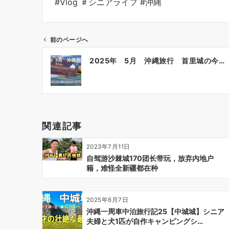
#Vlog ＃シニアライフ #沖縄
前のページへ
投
2025年 5月 沖縄旅行 首里城の今…
稿
ナ
ビ
ゲ
ー
関連記事
シ
ョ
2023年7月11日
ン
自驾游沙棘城170团长带玩，放弃内地户
籍，难怪全新疆都在种
2025年6月7日
沖縄一周車中泊旅行記25【中城城】シニア
夫婦と犬1匹が自作キャンピングシ…