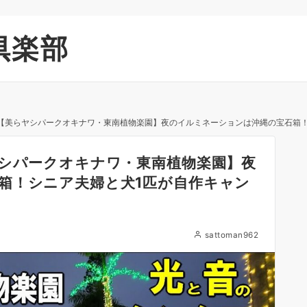
倶楽部
8【美らヤシパークオキナワ・東南植物楽園】夜のイルミネーションは沖縄の宝石箱
ヤシパークオキナワ・東南植物楽園】夜
箱！シニア夫婦と犬1匹が自作キャン
sattoman962