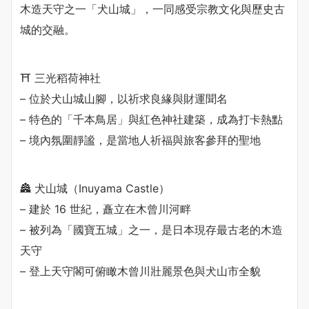
木造天守之一「犬山城」，一同感受宗教文化與歷史古
城的交融。
⛩️ 三光稻荷神社
– 位於犬山城山腳，以祈求良緣與財運聞名
– 特色的「千本鳥居」與紅色神社建築，成為打卡熱點
– 境內氛圍靜謐，是當地人祈福與旅客參拜的聖地
🏯 犬山城（Inuyama Castle）
– 建於 16 世紀，矗立在木曾川河畔
– 被列為「國寶五城」之一，是日本現存最古老的木造
天守
– 登上天守閣可俯瞰木曾川壯麗景色與犬山市全貌