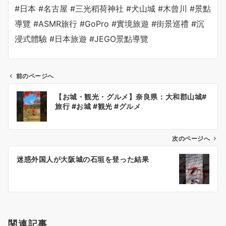
#日本 #名古屋 #三光稻荷神社 #犬山城 #木曾川 #景點
導覽 #ASMR旅行 #GoPro #實境旅遊 #街景巡禮 #沉
浸式體驗 #日本旅遊 #JEGO景點導覽
前のページへ
投
【お城・観光・グルメ】奈良県：大和郡山城#
稿
旅行 #お城 #観光 #グルメ
ナ
ビ
ゲ
次のページへ
ー
迷惑外国人が大阪城の石垣を登った結果
シ
ョ
ン
関連記事