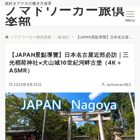
旅好きアナタの働き方改革
ノマドワーカー旅倶
楽部
Menu
ノマドワーカー旅倶楽部
城 旅行
【JAPAN景點導覽】日本名古屋近郊必訪｜三光稻荷神社×犬山城16世紀河畔古堡（4K＋ASMR）
【JAPAN景點導覽】日本名古屋近郊必訪｜三
光稻荷神社×犬山城16世紀河畔古堡（4K＋
ASMR）
2025年9月25日
sattoman962