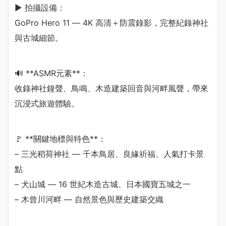
▶️ 拍攝設備：
GoPro Hero 11 — 4K 高清＋防震錄影，完整紀錄神社
與古城細節。
🔊 **ASMR元素**：
收錄神社鐘聲、鳥鳴、木造建築回音與河畔風聲，帶來
沉浸式旅遊體驗。
🚩 **關鍵地標與特色**：
– 三光稻荷神社 — 千本鳥居、良緣祈福、人氣打卡景
點
– 犬山城 — 16 世紀木造古城、日本國寶五城之一
– 木曾川河畔 — 自然景色與歷史建築交織