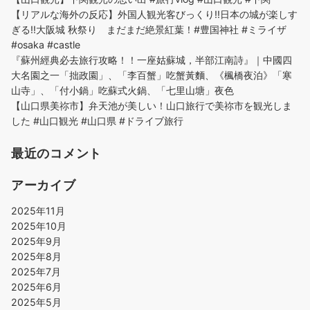
【リアルな海外の反応】外国人観光客びっくり!!日本の城が楽しす
ぎる!!大阪城 秋祭り まだまだ絶景紅葉！#豊国神社 #ミライザ
#osaka #castle
『蘇州經典必去旅行攻略！！一座姑蘇城，半部江南詩』｜中國四
大名園之一「拙政園」、「李百蟹」吃蟹黃麵、《楓橋夜泊》「寒
山寺」、「付小鍋」吃蘇式火鍋、「七里山塘」夜色
【山口県美祢市】弁天池が美しい！山口旅行で美祢市を観光しま
した #山口観光 #山口県 #ドライブ旅行
最近のコメント
アーカイブ
2025年11月
2025年10月
2025年9月
2025年8月
2025年7月
2025年6月
2025年5月