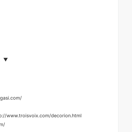
。▼
asi.com/
w.troisvoix.com/decorion.html
m/