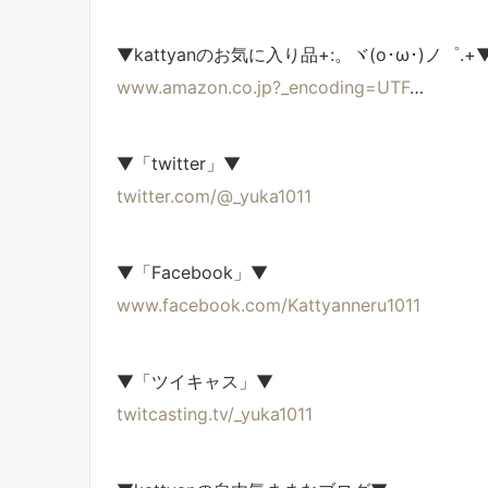
▼kattyanのお気に入り品+:。ヾ(o･ω･)ノ゜.+
www.amazon.co.jp?_encoding=UTF
…
▼「twitter」▼
twitter.com/@_yuka1011
▼「Facebook」▼
www.facebook.com/Kattyanneru1011
▼「ツイキャス」▼
twitcasting.tv/_yuka1011