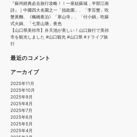
『蘇州經典必去旅行攻略！！一座姑蘇城，半部江南
詩』｜中國四大名園之一「拙政園」、「李百蟹」吃
蟹黃麵、《楓橋夜泊》「寒山寺」、「付小鍋」吃蘇
式火鍋、「七里山塘」夜色
【山口県美祢市】弁天池が美しい！山口旅行で美祢
市を観光しました #山口観光 #山口県 #ドライブ旅
行
最近のコメント
アーカイブ
2025年11月
2025年10月
2025年9月
2025年8月
2025年7月
2025年6月
2025年5月
2025年4月