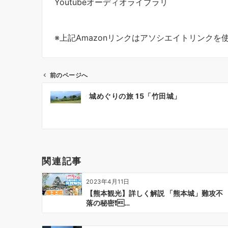
Youtubeオーディオライブラリ
※上記Amazonリンクはアソシエイトリンクを
前のページへ
投
城めぐりの旅 15「竹田城」
稿
ナ
ビ
ゲ
ー
関連記事
シ
ョ
2023年4月11日
ン
【熊本観光】詳しく解説 「熊本城」難攻不
落の秘密❗…