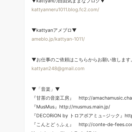
▼kattyanの自由気ままなブログ▼
kattyanneru1011.blog.fc2.com/
▼kattyanアメブロ▼
ameblo.jp/kattyan-1011/
▼お仕事のご依頼はこちらからお願い致します
kattyan248@gmail.com
▼「音楽」▼
『甘茶の音楽工房』 http://amachamusic.chag
『MusMus』http://musmus.main.jp/
『DECORiON by トロアボアミュ−ジック』http://ww
『こんとどぅふぇ』 http://conte-de-fees.co