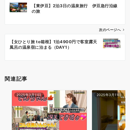
投
【東伊豆】2泊3日の温泉旅行 伊豆急行沿線
稿
の旅
ナ
ビ
ゲ
次のページへ
ー
【女ひとり旅 to箱根】1泊4900円で客室露天
シ
風呂の温泉宿に泊まる（DAY1）
ョ
ン
関連記事
2025年3月11日
2025年3月11日