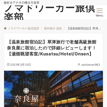
旅好きアナタの働き方改革
ノマドワーカー旅倶
楽部
Menu
ノマドワーカー旅倶楽部
国内旅行 温泉
【温泉旅館宿泊記】草津旅行で老舗高級旅館奈良屋に宿泊したので詳細レビューします！ 【湯畑眺望客室/Kusatsu/Hotel/Onsen】
【温泉旅館宿泊記】草津旅行で老舗高級旅館
奈良屋に宿泊したので詳細レビューします！
【湯畑眺望客室/Kusatsu/Hotel/Onsen】
2021年3月13日
sattoman962