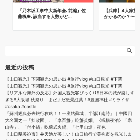
『乃木坂工事中大新年会､前編』佐
【兵庫】4人家族
藤楓🍁､該当する人数がど…
かかるのか？〜有
最近の投稿
【山口観光】下関観光の思い出 #旅行vlog #山口観光 #下関
【山口観光】下関観光の思い出 #旅行vlog #山口観光 #下関
【リアルな海外の反応】外国人観光客びっくり!!日本の城が楽しす
ぎる!!大阪城 秋祭り まだまだ絶景紅葉！#豊国神社 #ミライザ
#osaka #castle
『蘇州經典必去旅行攻略！！一座姑蘇城，半部江南詩』｜中國四
大名園之一「拙政園」、「李百蟹」吃蟹黃麵、《楓橋夜泊》「寒
山寺」、「付小鍋」吃蘇式火鍋、「七里山塘」夜色
【山口県美祢市】弁天池が美しい！山口旅行で美祢市を観光しま