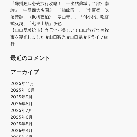
『蘇州經典必去旅行攻略！！一座姑蘇城，半部江南
詩』｜中國四大名園之一「拙政園」、「李百蟹」吃
蟹黃麵、《楓橋夜泊》「寒山寺」、「付小鍋」吃蘇
式火鍋、「七里山塘」夜色
【山口県美祢市】弁天池が美しい！山口旅行で美祢
市を観光しました #山口観光 #山口県 #ドライブ旅
行
最近のコメント
アーカイブ
2025年11月
2025年10月
2025年9月
2025年8月
2025年7月
2025年6月
2025年5月
2025年4月