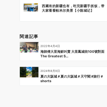
投
西藏有的新疆也有，吃完新疆手抓饭，带
稿
大家看看帕米尔美景【小陈城记】
ナ
ビ
ゲ
ー
関連記事
シ
ョ
2022年4月4日
ン
海師傅大里海鮮叫賣 大里鳳城街100號對面
The Greatest S…
2024年8月9日
夏の大阪城＃夏の大阪城＃天守閣 #旅行＃
shorts