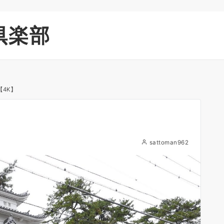
倶楽部
【4K】
sattoman962