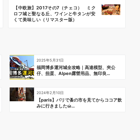
【中欧旅】2017その7（チェコ） ミク
ロフ城と聖なる丘、ワインと牛タンが安
くて美味しい（リマスター版）
2025年5月31日
福岡博多運河城全攻略｜高達模型、夾公
仔、扭蛋、Alpen露營用品、無印良…
2024年2月10日
【paris】パリで蚤の市を見てからココア飲
みに行きましたὠ…