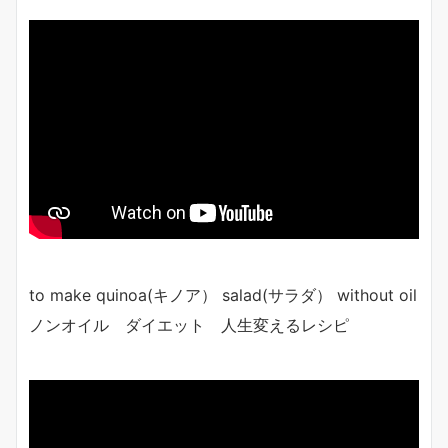
to make quinoa(キノア） salad(サラダ） without oil
ノンオイル ダイエット 人生変えるレシピ