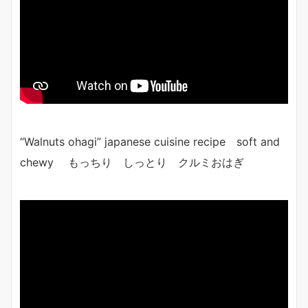
“Walnuts ohagi” japanese cuisine recipe soft and
chewy もっちり しっとり クルミおはぎ