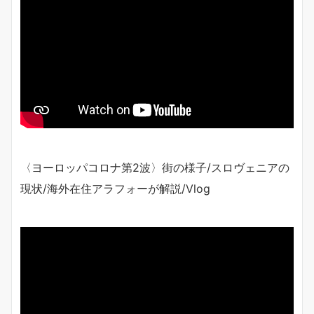
〈ヨーロッパコロナ第2波〉街の様子/スロヴェニアの
現状/海外在住アラフォーが解説/Vlog