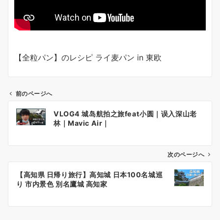
【全粒パン】のレシピ ライ麦パン in 東欧
前のページへ
投
VLOG4 城岛航拍之旅feat小圆｜误入深山老
稿
林｜Mavic Air｜
ナ
ビ
ゲ
次のページへ
ー
【高知県 日帰り旅行】高知城 日本100名城巡
シ
り 市内景色 別名鷹城 高知家
ョ
ン