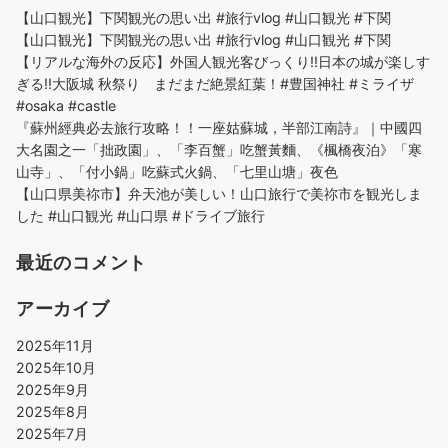
【山口観光】下関観光の思い出 #旅行vlog #山口観光 #下関
【山口観光】下関観光の思い出 #旅行vlog #山口観光 #下関
【リアルな海外の反応】外国人観光客びっくり!!日本の城が楽しす
ぎる!!大阪城 秋祭り まだまだ絶景紅葉！#豊国神社 #ミライザ
#osaka #castle
『蘇州經典必去旅行攻略！！一座姑蘇城，半部江南詩』｜中國四
大名園之一「拙政園」、「李百蟹」吃蟹黃麵、《楓橋夜泊》「寒
山寺」、「付小鍋」吃蘇式火鍋、「七里山塘」夜色
【山口県美祢市】弁天池が美しい！山口旅行で美祢市を観光しま
した #山口観光 #山口県 #ドライブ旅行
最近のコメント
アーカイブ
2025年11月
2025年10月
2025年9月
2025年8月
2025年7月