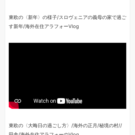
東欧の〈新年〉の様子/スロヴェニアの義母の家で過ご
す新年/海外在住アラフォーVlog
東欧の〈大晦日の過ごし方〉/海外の正月/秘境の村//
田舎/海外在住アラフォーのVlog