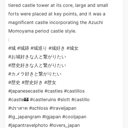
tiered castle tower at its core, large and small
forts were placed at key points, and it was a
magnificent castle incorporating the Azuchi
Momoyama period castle style.
:
#城 #城跡 #城巡り #城好き #城女
#お城好きな人と繋がりたい
#歴史好きな人と繋がりたい
#カメラ好きと繋がりたい
#歴史 #歴史好き #歴女
#japanesecastle #castles #castillos
#castle🏰 #castleruins #slott #castillo
#ปราสาท #schloss #traveljapan
#ig_japangram #igjapan #cooljapan
#japantravelphoto #lovers_japan