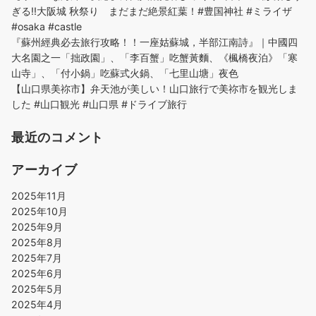
ぎる!!大阪城 秋祭り まだまだ絶景紅葉！#豊国神社 #ミライザ
#osaka #castle
『蘇州經典必去旅行攻略！！一座姑蘇城，半部江南詩』｜中國四
大名園之一「拙政園」、「李百蟹」吃蟹黃麵、《楓橋夜泊》「寒
山寺」、「付小鍋」吃蘇式火鍋、「七里山塘」夜色
【山口県美祢市】弁天池が美しい！山口旅行で美祢市を観光しま
した #山口観光 #山口県 #ドライブ旅行
最近のコメント
アーカイブ
2025年11月
2025年10月
2025年9月
2025年8月
2025年7月
2025年6月
2025年5月
2025年4月