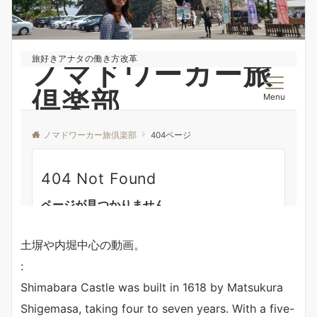
土塀や内堀中心の動画。
:
Shimabara Castle was built in 1618 by Matsukura
Shigemasa, taking four to seven years. With a five-