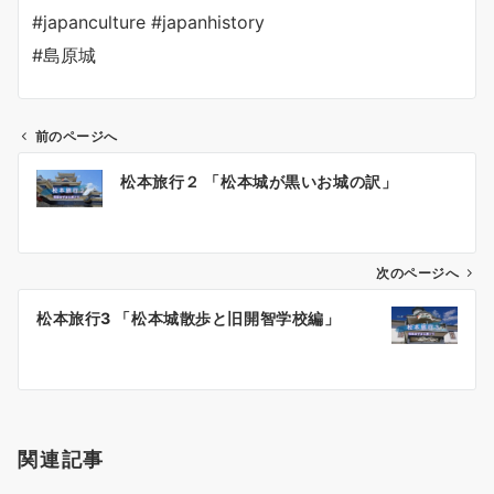
#japanculture #japanhistory
#島原城
前のページへ
投
松本旅行２ 「松本城が黒いお城の訳」
稿
ナ
ビ
ゲ
次のページへ
ー
松本旅行3 「松本城散歩と旧開智学校編」
シ
ョ
ン
関連記事