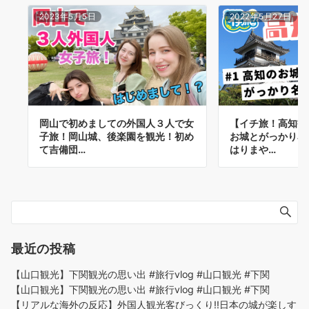
2023年5月5日
2022年5月27日
岡山で初めましての外国人３人で女
【イチ旅！高知観
子旅！岡山城、後楽園を観光！初め
お城とがっかり名
て吉備団…
はりまや…
最近の投稿
【山口観光】下関観光の思い出 #旅行vlog #山口観光 #下関
【山口観光】下関観光の思い出 #旅行vlog #山口観光 #下関
【リアルな海外の反応】外国人観光客びっくり!!日本の城が楽しす