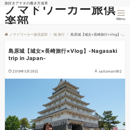
旅好きアナタの働き方改革
ノマドワーカー旅倶
楽部
Menu
ノマドワーカー旅倶楽部
城 旅行
島原城【城女×長崎旅行×Vlog】-Nagasaki trip in Japan-
島原城【城女×長崎旅行×Vlog】-Nagasaki
trip in Japan-
2019年5月29日
sattoman962