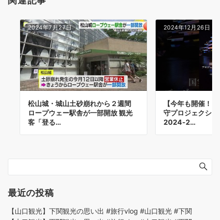
関連記事
2024年7月27日
2024年12月26日
松山城・城山土砂崩れから２週間
【今年も開催！】
ロープウェー駅舎が一部開放 観光
守プロジェクショ
客「登る…
2024-2…
最近の投稿
【山口観光】下関観光の思い出 #旅行vlog #山口観光 #下関