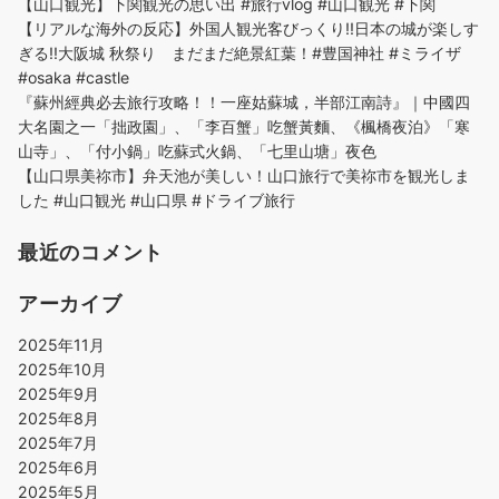
【山口観光】下関観光の思い出 #旅行vlog #山口観光 #下関
【リアルな海外の反応】外国人観光客びっくり!!日本の城が楽しす
ぎる!!大阪城 秋祭り まだまだ絶景紅葉！#豊国神社 #ミライザ
#osaka #castle
『蘇州經典必去旅行攻略！！一座姑蘇城，半部江南詩』｜中國四
大名園之一「拙政園」、「李百蟹」吃蟹黃麵、《楓橋夜泊》「寒
山寺」、「付小鍋」吃蘇式火鍋、「七里山塘」夜色
【山口県美祢市】弁天池が美しい！山口旅行で美祢市を観光しま
した #山口観光 #山口県 #ドライブ旅行
最近のコメント
アーカイブ
2025年11月
2025年10月
2025年9月
2025年8月
2025年7月
2025年6月
2025年5月