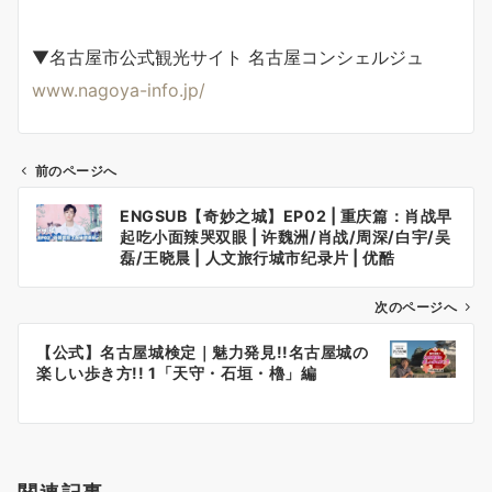
▼名古屋市公式観光サイト 名古屋コンシェルジュ
www.nagoya-info.jp/
前のページへ
投
ENGSUB【奇妙之城】EP02 | 重庆篇：肖战早
稿
起吃小面辣哭双眼 | 许魏洲/肖战/周深/白宇/吴
ナ
磊/王晓晨 | 人文旅行城市纪录片 | 优酷
YOUKU
ビ
ゲ
次のページへ
ー
【公式】名古屋城検定｜魅力発見!!名古屋城の
シ
楽しい歩き方!! 1「天守・石垣・櫓」編
ョ
ン