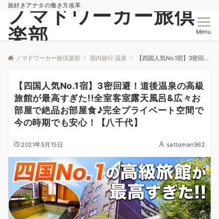
旅好きアナタの働き方改革
ノマドワーカー旅倶
楽部
Menu
ノマドワーカー旅倶楽部
国内旅行 温泉
【四国人気No.1宿】3密回避！道後温泉の高級旅館が最高すぎた!!全室客室露天風呂&広々お部屋で絶品お部屋食♪完全プライベート空間で今の時期でも安心！【八千代】
【四国人気No.1宿】3密回避！道後温泉の高級
旅館が最高すぎた!!全室客室露天風呂&広々お
部屋で絶品お部屋食♪完全プライベート空間で
今の時期でも安心！【八千代】
2021年5月15日
sattoman962