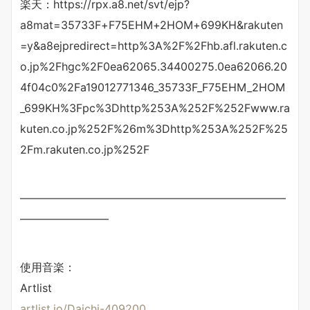
楽天：https://rpx.a8.net/svt/ejp?
a8mat=35733F+F75EHM+2HOM+699KH&rakuten
=y&a8ejpredirect=http%3A%2F%2Fhb.afl.rakuten.c
o.jp%2Fhgc%2F0ea62065.34400275.0ea62066.20
4f04c0%2Fa19012771346_35733F_F75EHM_2HOM
_699KH%3Fpc%3Dhttp%253A%252F%252Fwww.ra
kuten.co.jp%252F%26m%3Dhttp%253A%252F%25
2Fm.rakuten.co.jp%252F
————————————————————————
————————
使用音楽：
Artlist
artlist.io/Daichi-409200