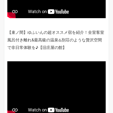
【束ノ間】ゆふいんの超オススメ宿を紹介！全室客室
風呂付き離れ&最高級の温泉♨️別荘のような贅沢空間
で非日常体験を♪【旧庄屋の館】