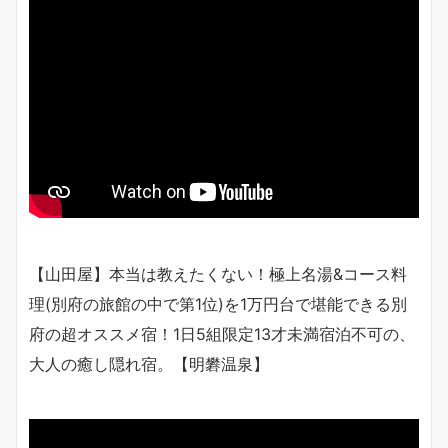
【山田屋】本当は教えたくない！極上名湯&コース料
理(別府の旅館の中で第1位)を1万円台で堪能できる別
府の超オススメ宿！1日5組限定13才未満宿泊不可の、
大人の癒し隠れ宿。【明礬温泉】