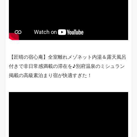
【匠晴の宿心庵】全室離れメゾネット内湯＆露天風呂
付きで非日常感満載の滞在を♪別府温泉のミシュラン
掲載の高級素泊まり宿が快適すぎた！