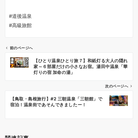
#道後温泉
#高級旅館
前のページへ
投
【ひとり温泉ひとり旅７】和紙灯る大人の隠れ
稿
家～６部屋だけの小さなお宿。湯田中温泉「華
ナ
灯りの宿 加命の湯」
ビ
ゲ
次のページへ
ー
【鳥取・島根旅行】#2 三朝温泉「三朝館」で
シ
宿泊！温泉街であそんできましたー！
ョ
ン
関連記事