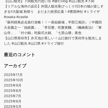
【山口観光】下関観光の思い出 #旅行vlog #山口観光 #下関
【リアルな海外の反応】外国人観光客びっくり!!日本の城が楽しす
ぎる!!大阪城 秋祭り まだまだ絶景紅葉！#豊国神社 #ミライザ
#osaka #castle
『蘇州經典必去旅行攻略！！一座姑蘇城，半部江南詩』｜中國四
大名園之一「拙政園」、「李百蟹」吃蟹黃麵、《楓橋夜泊》「寒
山寺」、「付小鍋」吃蘇式火鍋、「七里山塘」夜色
【山口県美祢市】弁天池が美しい！山口旅行で美祢市を観光しま
した #山口観光 #山口県 #ドライブ旅行
最近のコメント
アーカイブ
2025年11月
2025年10月
2025年9月
2025年8月
2025年7月
2025年6月
2025年5月