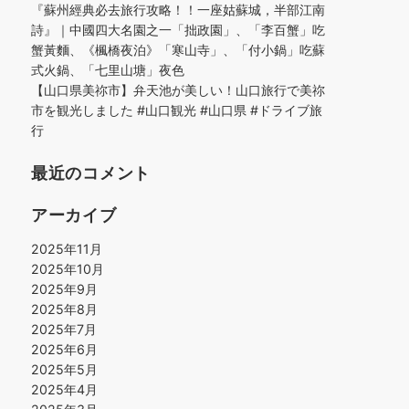
『蘇州經典必去旅行攻略！！一座姑蘇城，半部江南
詩』｜中國四大名園之一「拙政園」、「李百蟹」吃
蟹黃麵、《楓橋夜泊》「寒山寺」、「付小鍋」吃蘇
式火鍋、「七里山塘」夜色
【山口県美祢市】弁天池が美しい！山口旅行で美祢
市を観光しました #山口観光 #山口県 #ドライブ旅
行
最近のコメント
アーカイブ
2025年11月
2025年10月
2025年9月
2025年8月
2025年7月
2025年6月
2025年5月
2025年4月