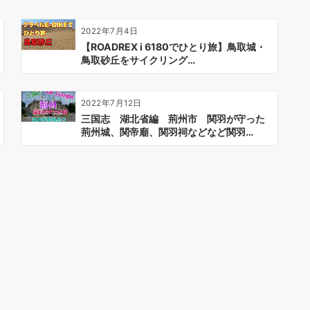
2022年7月4日
【ROADREX i 6180でひとり旅】鳥取城・
鳥取砂丘をサイクリング…
2022年7月12日
三国志 湖北省編 荊州市 関羽が守った
荊州城、関帝廟、関羽祠などなど関羽…