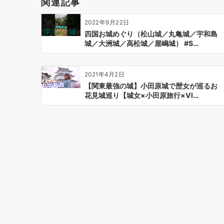
関連記事
シ
ョ
2022年9月22日
ン
四国お城めぐり（松山城／丸亀城／宇和島
城／大洲城／高松城／屋嶋城） #S…
2021年4月2日
【関東最強の城】小田原城で歴女が巡るお
花見城巡り【城女×小田原旅行×Vl…