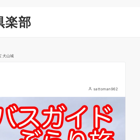
倶楽部
 犬山城
城
sattoman962