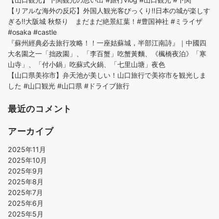
【リアルな海外の反応】外国人観光客びっくり!!日本の城が楽しす
ぎる!!大阪城 秋祭り まだまだ絶景紅葉！#豊国神社 #ミライザ
#osaka #castle
『蘇州經典必去旅行攻略！！一座姑蘇城，半部江南詩』｜中國四
大名園之一「拙政園」、「李百蟹」吃蟹黃麵、《楓橋夜泊》「寒
山寺」、「付小鍋」吃蘇式火鍋、「七里山塘」夜色
【山口県美祢市】弁天池が美しい！山口旅行で美祢市を観光しま
した #山口観光 #山口県 #ドライブ旅行
最近のコメント
アーカイブ
2025年11月
2025年10月
2025年9月
2025年8月
2025年7月
2025年6月
2025年5月