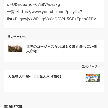
o=U&video_id=07a8VAsvakg
一覧→https://www.youtube.com/playlist?
list=PLqywjykWRHtpVx0cQGVd-5CPzEpehGPPV
前のページへ
投
世界のゴージャスなお城１０選☆最も広い個
稿
人邸宅
ナ
ビ
ゲ
次のページへ
ー
大阪城天守閣へ【大阪ぶらり旅6】
シ
ョ
ン
関連記事