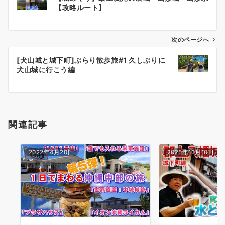
稿
【攻略ルート】
ナ
ビ
ゲ
次のページへ
ー
[犬山城と城下町]ぶらり散歩旅#1 久しぶりに
シ
犬山城に行こう編
ョ
ン
関連記事
2022年4月20日
2025年10月10日