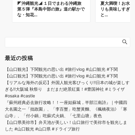
◤沖縄観光◢ １日でまわる沖縄旅
夏大満喫！お水も
第５弾『本島中部の旅』道の駅かで
リも美味しすぎる！
な・知花…
と…
最近の投稿
【山口観光】下関観光の思い出 #旅行vlog #山口観光 #下関
【山口観光】下関観光の思い出 #旅行vlog #山口観光 #下関
【リアルな海外の反応】外国人観光客びっくり!!日本の城が楽しす
ぎる!!大阪城 秋祭り まだまだ絶景紅葉！#豊国神社 #ミライザ
#osaka #castle
『蘇州經典必去旅行攻略！！一座姑蘇城，半部江南詩』｜中國四
大名園之一「拙政園」、「李百蟹」吃蟹黃麵、《楓橋夜泊》「寒
山寺」、「付小鍋」吃蘇式火鍋、「七里山塘」夜色
【山口県美祢市】弁天池が美しい！山口旅行で美祢市を観光しま
した #山口観光 #山口県 #ドライブ旅行