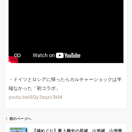
・ドイツとロシアに帰ったらカルチャーショックは半
端なかった「初コラボ」
youtu.be/6Qy3sqzv3kM
前のページへ
投
【城めぐり】最上義光の居城 山形城 山形県