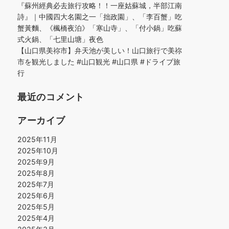
『蘇州經典必去旅行攻略！！一座姑蘇城，半部江南
詩』｜中國四大名園之一「拙政園」、「李百蟹」吃
蟹黃麵、《楓橋夜泊》「寒山寺」、「付小鍋」吃蘇
式火鍋、「七里山塘」夜色
【山口県美祢市】弁天池が美しい！山口旅行で美祢
市を観光しました #山口観光 #山口県 #ドライブ旅
行
最近のコメント
アーカイブ
2025年11月
2025年10月
2025年9月
2025年8月
2025年7月
2025年6月
2025年5月
2025年4月