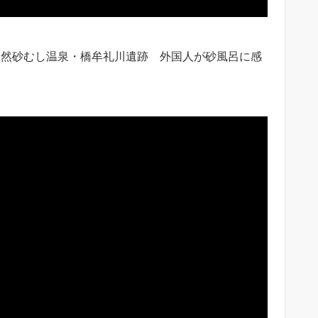
然砂むし温泉・橋牟礼川遺跡 外国人が砂風呂に感