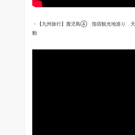
・【九州旅行】鹿児島④ 指宿観光地巡り 天
動