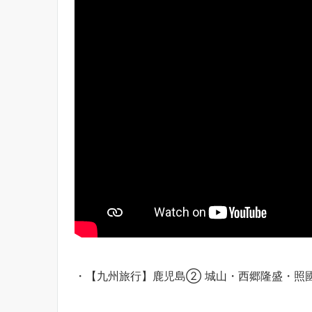
・【九州旅行】鹿児島② 城山・西郷隆盛・照