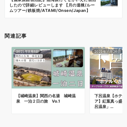
シ
したので詳細レビューします 【月の道棟/ルー
ョ
ムツアー/鉄板焼/ATAMI/Onsen/Japan】
ン
関連記事
2025年8月1日
2022年11月26日
【城崎温泉】関西の名湯 城崎温
下呂温泉【ホテル
泉 一泊２日の旅 Vo.1
ア】紅葉真っ盛り
呂温泉」…