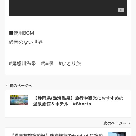
■使用BGM
騒音のない世界
#鬼怒川温泉 #温泉 #ひとり旅
前のページへ
投
【静岡県/熱海温泉】旅行や観光におすすめの
稿
温泉旅館＆ホテル #Shorts
ナ
ビ
ゲ
次のページへ
ー
【温泉旅館宿泊記】熱海旅行でせかいえに宿泊