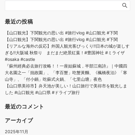
最近の投稿
【山口観光】下関観光の思い出 #旅行vlog #山口観光 #下関
【山口観光】下関観光の思い出 #旅行vlog #山口観光 #下関
【リアルな海外の反応】外国人観光客びっくり!!日本の城が楽しす
ぎる!!大阪城 秋祭り まだまだ絶景紅葉！#豊国神社 #ミライザ
#osaka #castle
『蘇州經典必去旅行攻略！！一座姑蘇城，半部江南詩』｜中國四
大名園之一「拙政園」、「李百蟹」吃蟹黃麵、《楓橋夜泊》「寒
山寺」、「付小鍋」吃蘇式火鍋、「七里山塘」夜色
【山口県美祢市】弁天池が美しい！山口旅行で美祢市を観光しま
した #山口観光 #山口県 #ドライブ旅行
最近のコメント
アーカイブ
2025年11月