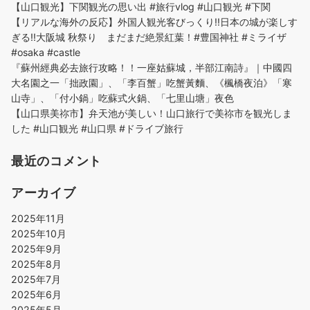
【山口観光】下関観光の思い出 #旅行vlog #山口観光 #下関
【リアルな海外の反応】外国人観光客びっくり!!日本の城が楽しす
ぎる!!大阪城 秋祭り まだまだ絶景紅葉！#豊国神社 #ミライザ
#osaka #castle
『蘇州經典必去旅行攻略！！一座姑蘇城，半部江南詩』｜中國四
大名園之一「拙政園」、「李百蟹」吃蟹黃麵、《楓橋夜泊》「寒
山寺」、「付小鍋」吃蘇式火鍋、「七里山塘」夜色
【山口県美祢市】弁天池が美しい！山口旅行で美祢市を観光しま
した #山口観光 #山口県 #ドライブ旅行
最近のコメント
アーカイブ
2025年11月
2025年10月
2025年9月
2025年8月
2025年7月
2025年6月
2025年5月