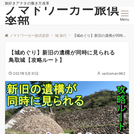
旅好きアナタの働き方改革
ノマドワーカー旅倶
楽部
Menu
ノマドワーカー旅倶楽部
城 旅行
【城めぐり】新旧の遺構が同時に見られる 鳥取城【攻略ルート】
【城めぐり】新旧の遺構が同時に見られる
鳥取城【攻略ルート】
2021年5月31日
sattoman962