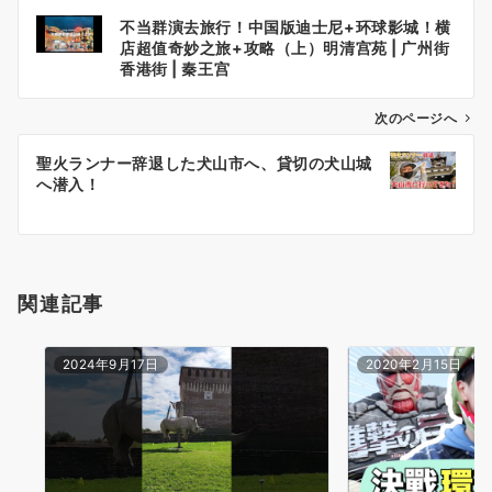
投
不当群演去旅行！中国版迪士尼+环球影城！横
稿
店超值奇妙之旅+攻略（上）明清宫苑 | 广州街
ナ
香港街 | 秦王宫
ビ
ゲ
次のページへ
ー
聖火ランナー辞退した犬山市へ、貸切の犬山城
シ
へ潜入！
ョ
ン
関連記事
2024年9月17日
2020年2月15日