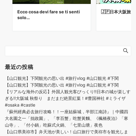
Ecco cosa devi fare se ti senti
🇯🇵日本大阪旅 
solo…
最近の投稿
【山口観光】下関観光の思い出 #旅行vlog #山口観光 #下関
【山口観光】下関観光の思い出 #旅行vlog #山口観光 #下関
【リアルな海外の反応】外国人観光客びっくり!!日本の城が楽しす
ぎる!!大阪城 秋祭り まだまだ絶景紅葉！#豊国神社 #ミライザ
#osaka #castle
『蘇州經典必去旅行攻略！！一座姑蘇城，半部江南詩』｜中國四
大名園之一「拙政園」、「李百蟹」吃蟹黃麵、《楓橋夜泊》「寒
山寺」、「付小鍋」吃蘇式火鍋、「七里山塘」夜色
【山口県美祢市】弁天池が美しい！山口旅行で美祢市を観光しま