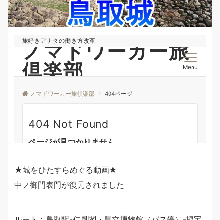
★城をひたすらめぐる動画★
中ノ御門表門が復元されました
ルート：鳥取駅-仁風閣・県立博物館（バス停）-擬宝