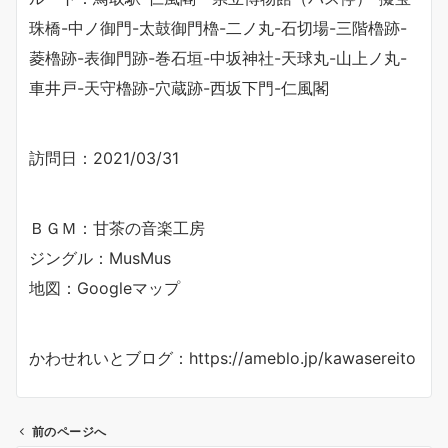
珠橋-中ノ御門-太鼓御門櫓-二ノ丸-石切場-三階櫓跡-
菱櫓跡-表御門跡-巻石垣-中坂神社-天球丸-山上ノ丸-
車井戸-天守櫓跡-穴蔵跡-西坂下門-仁風閣
訪問日：2021/03/31
ＢＧＭ：甘茶の音楽工房
ジングル：MusMus
地図：Googleマップ
かわせれいとブログ：https://ameblo.jp/kawasereito
前のページへ