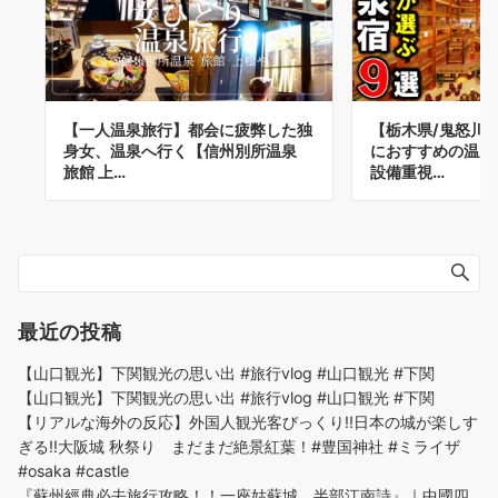
【一人温泉旅行】都会に疲弊した独
【栃木県/鬼怒川
身女、温泉へ行く【信州別所温泉
におすすめの温泉
旅館 上…
設備重視…
最近の投稿
【山口観光】下関観光の思い出 #旅行vlog #山口観光 #下関
【山口観光】下関観光の思い出 #旅行vlog #山口観光 #下関
【リアルな海外の反応】外国人観光客びっくり!!日本の城が楽しす
ぎる!!大阪城 秋祭り まだまだ絶景紅葉！#豊国神社 #ミライザ
#osaka #castle
『蘇州經典必去旅行攻略！！一座姑蘇城，半部江南詩』｜中國四