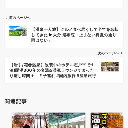
前のページへ
投
【温泉一人旅】グルメ食べ尽くして全てを忘却
稿
してきた in大分 湯布院「止まない真夏の通り
ナ
雨はない」
ビ
ゲ
次のページへ
ー
【岩手/花巻温泉】改装中のホテル志戸平で１
シ
泊❗️開湯300年の名湯♨️渓流ラウンジでまった
ョ
り癒し時間🍷 ＃子連れ #国内旅行 #温泉旅行
#東北 #ヒカリノモリ#ディナービュッフェ
ン
関連記事
2022年10月21日
2022年1月1日