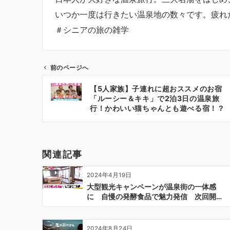
いつか一度は行きたい温泉地の数々です。疲れ
＃シニアの旅の雑学
前のページへ
投
【5人家族】子連れに超おススメのお宿
稿
「ルーシー＆キキ」で2泊3日の温泉旅
ナ
行！かわいい猫ちゃんとも遊べる宿！？
【26歳差夫婦】
ビ
ゲ
ー
関連記事
シ
ョ
2024年4月19日
ン
大型観光キャンペーンが温泉街の一体感
に 自慢の発酵食品で魅力発信 次回開…
2024年8月24日