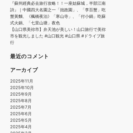
『蘇州經典必去旅行攻略！！一座姑蘇城，半部江南
詩』｜中國四大名園之一「拙政園」、「李百蟹」吃
蟹黃麵、《楓橋夜泊》「寒山寺」、「付小鍋」吃蘇
式火鍋、「七里山塘」夜色
【山口県美祢市】弁天池が美しい！山口旅行で美祢
市を観光しました #山口観光 #山口県 #ドライブ旅
行
最近のコメント
アーカイブ
2025年11月
2025年10月
2025年9月
2025年8月
2025年7月
2025年6月
2025年5月
2025年4月