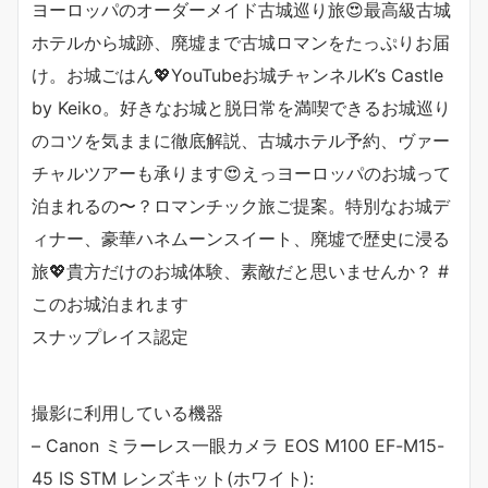
ヨーロッパのオーダーメイド古城巡り旅😍最高級古城
ホテルから城跡、廃墟まで古城ロマンをたっぷりお届
け。お城ごはん💖YouTubeお城チャンネルK’s Castle
by Keiko。好きなお城と脱日常を満喫できるお城巡り
のコツを気ままに徹底解説、古城ホテル予約、ヴァー
チャルツアーも承ります😍えっヨーロッパのお城って
泊まれるの〜？ロマンチック旅ご提案。特別なお城デ
ィナー、豪華ハネムーンスイート、廃墟で歴史に浸る
旅💖貴方だけのお城体験、素敵だと思いませんか？ #
このお城泊まれます
スナップレイス認定
撮影に利用している機器
– Canon ミラーレス一眼カメラ EOS M100 EF-M15-
45 IS STM レンズキット(ホワイト):