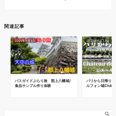
ョ
ン
関連記事
2021年9月3日
2023年4月23日
バスガイドぶらり旅 郡上八幡城/
パリから日帰りお
食品サンプル作り体験
ルフォン城Château