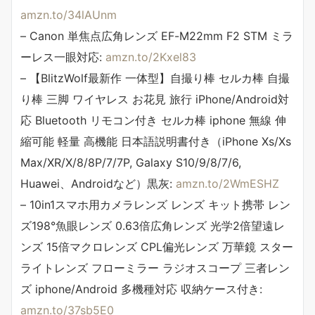
amzn.to/34lAUnm
– Canon 単焦点広角レンズ EF-M22mm F2 STM ミラ
ーレス一眼対応:
amzn.to/2Kxel83
– 【BlitzWolf最新作 一体型】自撮り棒 セルカ棒 自撮
り棒 三脚 ワイヤレス お花見 旅行 iPhone/Android対
応 Bluetooth リモコン付き セルカ棒 iphone 無線 伸
縮可能 軽量 高機能 日本語説明書付き（iPhone Xs/Xs
Max/XR/X/8/8P/7/7P, Galaxy S10/9/8/7/6,
Huawei、Androidなど）黒灰:
amzn.to/2WmESHZ
– 10in1スマホ用カメラレンズ レンズ キット携帯 レン
ズ198°魚眼レンズ 0.63倍広角レンズ 光学2倍望遠レ
ンズ 15倍マクロレンズ CPL偏光レンズ 万華鏡 スター
ライトレンズ フローミラー ラジオスコープ 三者レン
ズ iphone/Android 多機種対応 収納ケース付き:
amzn.to/37sb5E0