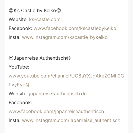
😍K’s Castle by Keiko😍
Website:
ks-castle.com
Facebook:
www.facebook.com/kscastlebyKeiko
Insta:
www.instagram.com/kscastle_bykeiko
😍Japanreise Authentisch😍
YouTube:
www.youtube.com/channel/UC8aYXJgAkoZGMh0G
PvyEyoQ
Website:
japanreise-authentisch.de
Facebook:
www.facebook.com/japanreiseauthentisch
Insta:
www.instagram.com/japanreise_authentisch