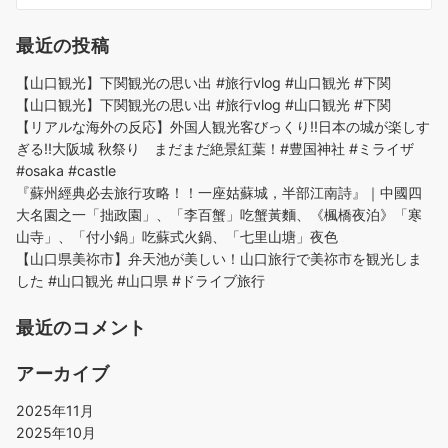
最近の投稿
【山口観光】下関観光の思い出 #旅行vlog #山口観光 #下関
【山口観光】下関観光の思い出 #旅行vlog #山口観光 #下関
【リアルな海外の反応】外国人観光客びっくり!!日本の城が楽しす
ぎる!!大阪城 秋祭り まだまだ絶景紅葉！#豊国神社 #ミライザ
#osaka #castle
『蘇州經典必去旅行攻略！！一座姑蘇城，半部江南詩』｜中國四
大名園之一「拙政園」、「李百蟹」吃蟹黃麵、《楓橋夜泊》「寒
山寺」、「付小鍋」吃蘇式火鍋、「七里山塘」夜色
【山口県美祢市】弁天池が美しい！山口旅行で美祢市を観光しま
した #山口観光 #山口県 #ドライブ旅行
最近のコメント
アーカイブ
2025年11月
2025年10月