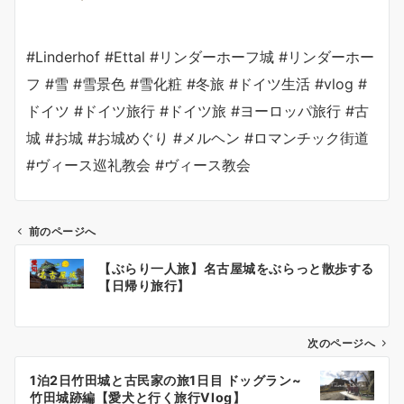
#Linderhof #Ettal #リンダーホーフ城 #リンダーホー
フ #雪 #雪景色 #雪化粧 #冬旅 #ドイツ生活 #vlog #
ドイツ #ドイツ旅行 #ドイツ旅 #ヨーロッパ旅行 #古
城 #お城 #お城めぐり #メルヘン #ロマンチック街道
#ヴィース巡礼教会 #ヴィース教会
前のページへ
投
【ぶらり一人旅】名古屋城をぶらっと散歩する
稿
【日帰り旅行】
ナ
ビ
ゲ
次のページへ
ー
1泊2日竹田城と古民家の旅1日目 ドッグラン~
シ
竹田城跡編【愛犬と行く旅行Vlog】