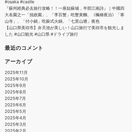
#osaka #castle
『蘇州經典必去旅行攻略！！一座姑蘇城，半部江南詩』｜中國四
大名園之一「拙政園」、「李百蟹」吃蟹黃麵、《楓橋夜泊》「寒
山寺」、「付小鍋」吃蘇式火鍋、「七里山塘」夜色
【山口県美祢市】弁天池が美しい！山口旅行で美祢市を観光しま
した #山口観光 #山口県 #ドライブ旅行
最近のコメント
アーカイブ
2025年11月
2025年10月
2025年9月
2025年8月
2025年7月
2025年6月
2025年5月
2025年4月
2025年3月
2025年2月