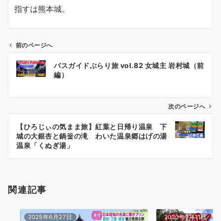
指すは熊本城。
前のページへ
投
バスガイドぶらり旅 vol.82 女城主 岩村城（前
稿
編）
ナ
ビ
ゲ
次のページへ
ー
【ひろじぃの気まま旅】紅葉と日帰り温泉 下
シ
城の大銀杏と鍋釡の滝 わいた温泉郷はげの湯
ョ
温泉「くぬぎ湯」
ン
関連記事
2025年6月27日
2020年9月11日