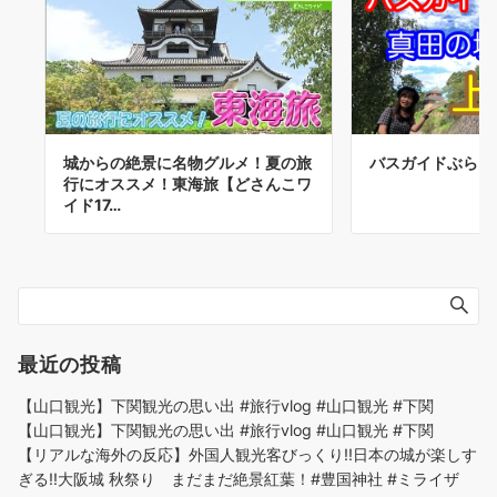
城からの絶景に名物グルメ！夏の旅
バスガイドぶらり
行にオススメ！東海旅【どさんこワ
イド17…
最近の投稿
【山口観光】下関観光の思い出 #旅行vlog #山口観光 #下関
【山口観光】下関観光の思い出 #旅行vlog #山口観光 #下関
【リアルな海外の反応】外国人観光客びっくり!!日本の城が楽しす
ぎる!!大阪城 秋祭り まだまだ絶景紅葉！#豊国神社 #ミライザ