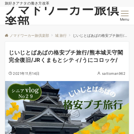
旅好きアナタの働き方改革
ノマドワーカー旅倶
楽部
Menu
ノマドワーカー旅倶楽部
城 旅行
じいじとばあばの格安プチ旅行/熊本城天守閣完全復旧/JRくまもとシティ/うにコロッケ/
じいじとばあばの格安プチ旅行/熊本城天守閣
完全復旧/JRくまもとシティ/うにコロッケ/
2021年11月14日
sattoman962