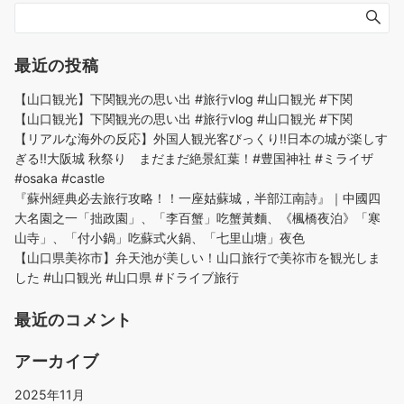
最近の投稿
【山口観光】下関観光の思い出 #旅行vlog #山口観光 #下関
【山口観光】下関観光の思い出 #旅行vlog #山口観光 #下関
【リアルな海外の反応】外国人観光客びっくり!!日本の城が楽しす
ぎる!!大阪城 秋祭り まだまだ絶景紅葉！#豊国神社 #ミライザ
#osaka #castle
『蘇州經典必去旅行攻略！！一座姑蘇城，半部江南詩』｜中國四
大名園之一「拙政園」、「李百蟹」吃蟹黃麵、《楓橋夜泊》「寒
山寺」、「付小鍋」吃蘇式火鍋、「七里山塘」夜色
【山口県美祢市】弁天池が美しい！山口旅行で美祢市を観光しま
した #山口観光 #山口県 #ドライブ旅行
最近のコメント
アーカイブ
2025年11月