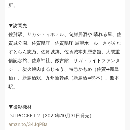
所。
▼訪問先
佐賀駅、サガシティホテル、旬鮮居酒や 晴れる屋、佐
賀城公園、佐賀県庁、佐賀県庁 展望ホール、さがんれ
すとらん志乃、佐賀城跡、佐賀城本丸歴史館、大隈重
信記念館、佐嘉神社、徴古館、サガ・ライトファンタ
ジー、炭火焼肉まるじゅう、特急かもめ（佐賀➡︎新鳥
栖）、新鳥栖駅、九州新幹線（新鳥栖➡︎熊本）、熊本
駅。
▼撮影機材
DJI POCKET 2（2020年10月31日発売）
amzn.to/34JqPBa