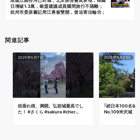
黑龍江綏芬河已封城，北京疫情蔓延多地；韓國
シ
日增破1.3萬，歐盟建議成員國間旅行不隔離；
ョ
杭州市委原書記周江勇被雙開，曾迫害法輪功；
美國務院人口販運問題報告，提及中共當局【#
ン
環球直擊】| #新唐人電視台
関連記事
2025年5月7日
2018年8月21日
枝垂れ桜、満開。弘前城最高でし
｢続日本100名城
た！ #さくら #sakura #cher…
No.109米沢城 20