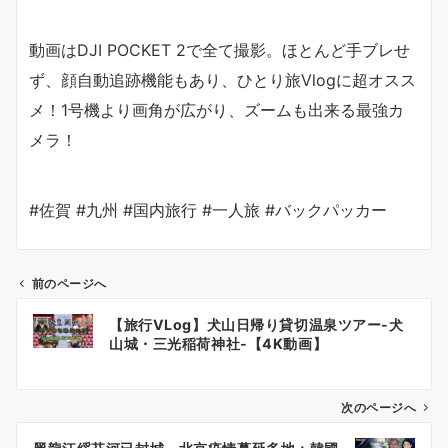
動画はDJI POCKET 2で全て撮影。ほとんど手ブレせ
ず、顔自動追跡機能もあり、ひとり旅Vlogに超オスス
メ！1号機より画角が広がり、ズームも出来る最強カ
メラ！
#佐賀 #九州 #国内旅行 #一人旅 #バックパッカー
前のページへ
投
【旅行VLog】犬山日帰り貸切温泉ツアー-犬
稿
山城・三光稲荷神社-【4K動画】
ナ
ビ
ゲ
次のページへ
ー