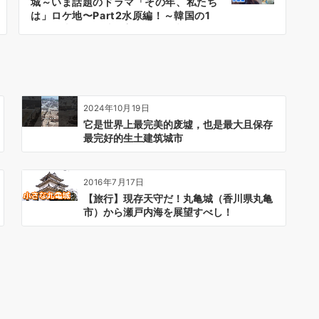
城～いま話題のドラマ「その年、私たち
は」ロケ地〜Part2水原編！～韓国の1
号線電車でロケ地に着いた！『韓国の今
をお伝えするコリエンタTV』
2024年10月19日
它是世界上最完美的废墟，也是最大且保存
最完好的生土建筑城市
2016年7月17日
【旅行】現存天守だ！丸亀城（香川県丸亀
市）から瀬戸内海を展望すべし！