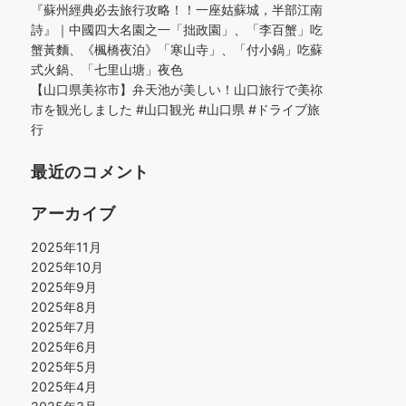
『蘇州經典必去旅行攻略！！一座姑蘇城，半部江南
詩』｜中國四大名園之一「拙政園」、「李百蟹」吃
蟹黃麵、《楓橋夜泊》「寒山寺」、「付小鍋」吃蘇
式火鍋、「七里山塘」夜色
【山口県美祢市】弁天池が美しい！山口旅行で美祢
市を観光しました #山口観光 #山口県 #ドライブ旅
行
最近のコメント
アーカイブ
2025年11月
2025年10月
2025年9月
2025年8月
2025年7月
2025年6月
2025年5月
2025年4月