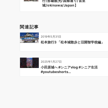
行/那覇観光/国際通り/首里
ナ
城/okinawa/Japan】
ビ
ゲ
ー
関連記事
シ
ョ
2019年5月31日
ン
松本旅行3 「松本城散歩と旧開智学校編」
2025年1月27日
小田原城へ #シニアvlog #シニア生活
#youtubeshorts…