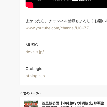
よかったら、チャンネル登録もよろしくお願い
www.youtube.com/channel/UCKZZ
…
MUSIC
dova-s.jp/
OtoLogic
otologic.jp
前のページへ
投
首里城公園【沖縄旅行/沖縄観光/那覇旅
稿