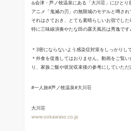
♨️会津・芦ノ牧温泉にある「大川荘」にひとり
アニメ「鬼滅の刃」の無限城のモデルと噂され
それはさておき、とても素晴らしいお宿でした
特に三味線演奏やたな田の露天風呂は秀逸です
＊3密にならないよう感染症対策をしっかりし
＊外食を促進してはおりません。動画をご覧い
り、家族ご飯や状況収束後の参考にしていただ
#一人旅#芦ノ牧温泉#大川荘
大川荘
www.ookawaso.co.jp