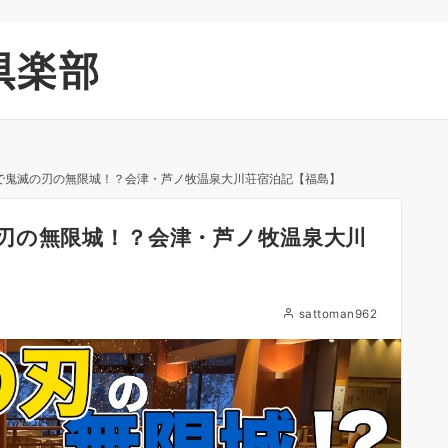
倶楽部
で鬼滅の刃の無限城！？会津・芦ノ牧温泉大川荘宿泊記【福島】
刃の無限城！？会津・芦ノ牧温泉大川
sattoman962