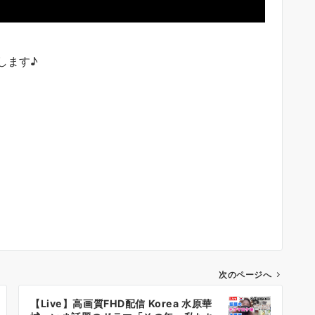
します♪
次のページへ
【Live】高画質FHD配信 Korea 水原華