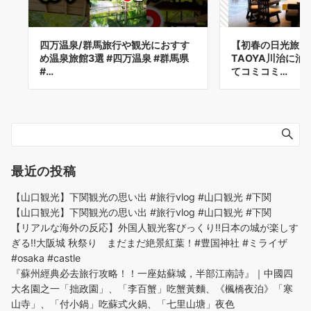
四万温泉/群馬旅行や観光におすす
【初春の日光旅】
め温泉旅館3選 #四万温泉 #群馬県
TAOYA川治に泊
#…
てコミコミ…
最近の投稿
【山口観光】下関観光の思い出 #旅行vlog #山口観光 #下関
【山口観光】下関観光の思い出 #旅行vlog #山口観光 #下関
【リアルな海外の反応】外国人観光客びっくり!!日本の城が楽しす
ぎる!!大阪城 秋祭り まだまだ絶景紅葉！#豊国神社 #ミライザ
#osaka #castle
『蘇州經典必去旅行攻略！！一座姑蘇城，半部江南詩』｜中國四
大名園之一「拙政園」、「李百蟹」吃蟹黃麵、《楓橋夜泊》「寒
山寺」、「付小鍋」吃蘇式火鍋、「七里山塘」夜色