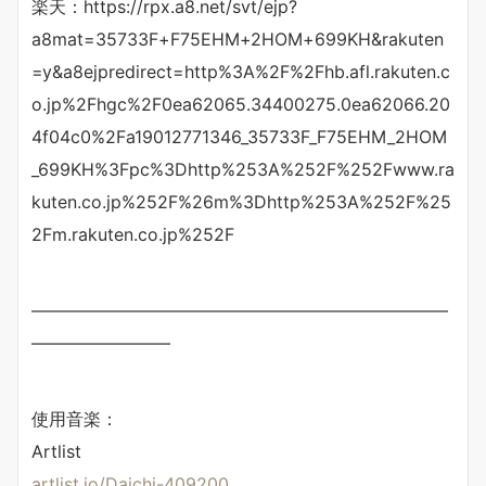
楽天：https://rpx.a8.net/svt/ejp?
a8mat=35733F+F75EHM+2HOM+699KH&rakuten
=y&a8ejpredirect=http%3A%2F%2Fhb.afl.rakuten.c
o.jp%2Fhgc%2F0ea62065.34400275.0ea62066.20
4f04c0%2Fa19012771346_35733F_F75EHM_2HOM
_699KH%3Fpc%3Dhttp%253A%252F%252Fwww.ra
kuten.co.jp%252F%26m%3Dhttp%253A%252F%25
2Fm.rakuten.co.jp%252F
————————————————————————
————————
使用音楽：
Artlist
artlist.io/Daichi-409200