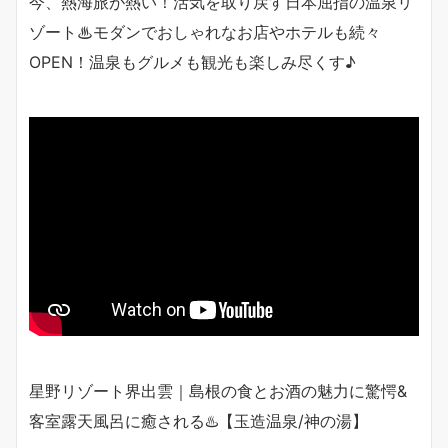
今、熱海旅が熱い！活気を取り戻す日本屈指の温泉リ
ゾート♨︎モダンでおしゃれなお店やホテルも続々
OPEN！温泉もグルメも観光も楽しみ尽くす♪
星野リゾート界出雲｜島根の食とお酒の魅力に驚愕&
客室露天風呂に癒される♨️【玉造温泉/神の湯】