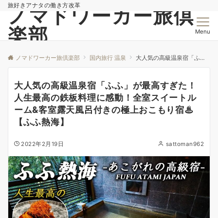
旅好きアナタの働き方改革
ノマドワーカー旅倶
楽部
Menu
ノマドワーカー旅倶楽部
国内旅行 温泉
大人気の高級温泉宿「ふふ」が最高すぎた！人生最高の鉄板料理に感動！全室スイートルーム&客室露天風呂付きの極上おこもり宿♨︎【ふふ熱海】
大人気の高級温泉宿「ふふ」が最高すぎた！
人生最高の鉄板料理に感動！全室スイートル
ーム&客室露天風呂付きの極上おこもり宿♨︎
【ふふ熱海】
2022年2月19日
sattoman962