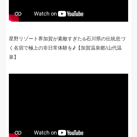
星野リゾート界加賀が素敵すぎた♨️石川県の伝統息づ
く名宿で極上の非日常体験を♪【加賀温泉郷/山代温
泉】