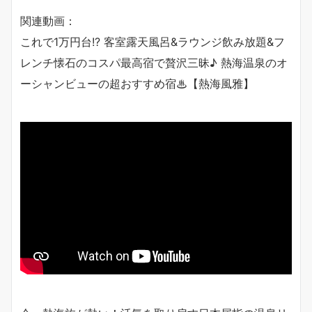
関連動画：
これで1万円台!? 客室露天風呂&ラウンジ飲み放題&フ
レンチ懐石のコスパ最高宿で贅沢三昧♪ 熱海温泉のオ
ーシャンビューの超おすすめ宿♨︎【熱海風雅】