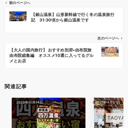
前のページへ
投
【銀山温泉】山形新幹線で行く冬の温泉旅行
稿
記 31:30頃から銀山温泉です
ナ
ビ
ゲ
次のページへ
ー
【大人の国内旅行】 おすすめ別府•由布院旅
シ
由布院総集編 オススメ10選に入ってるグル
ョ
メとお店
ン
関連記事
2023年10月14日
2025年4月21日