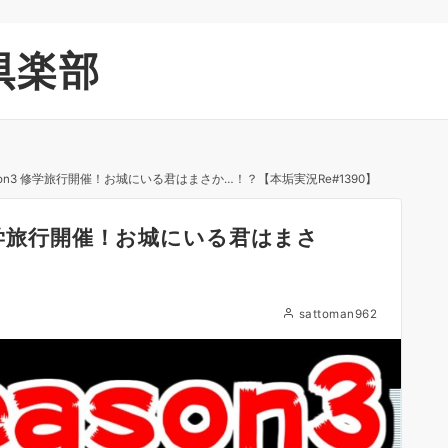
倶楽部
on3 修学旅行開催！お城にいる君はまさか…！？【本垢実況Re#1390】
修学旅行開催！お城にいる君はまさ
sattoman962