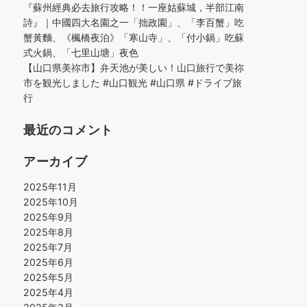
『蘇州經典必去旅行攻略！！一座姑蘇城，半部江南
詩』｜中國四大名園之一「拙政園」、「李百蟹」吃
蟹黃麵、《楓橋夜泊》「寒山寺」、「付小鍋」吃蘇
式火鍋、「七里山塘」夜色
【山口県美祢市】弁天池が美しい！山口旅行で美祢
市を観光しました #山口観光 #山口県 #ドライブ旅
行
最近のコメント
アーカイブ
2025年11月
2025年10月
2025年9月
2025年8月
2025年7月
2025年6月
2025年5月
2025年4月