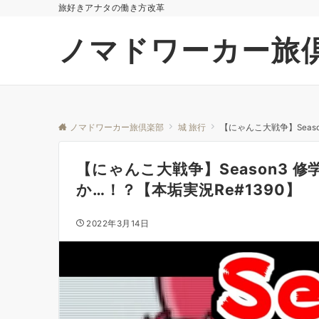
旅好きアナタの働き方改革
ノマドワーカー旅
ノマドワーカー旅倶楽部
城 旅行
【にゃんこ大戦争】Seas
【にゃんこ大戦争】Season3 
か…！？【本垢実況Re#1390】
2022年3月14日