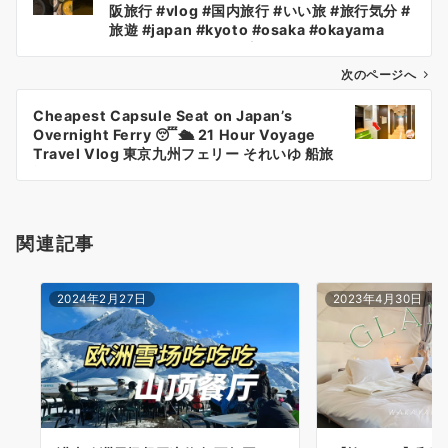
稿
阪旅行 #vlog #国内旅行 #いい旅 #旅行気分 #
ナ
旅遊 #japan #kyoto #osaka #okayama
#trip #休日の過ごし方
ビ
ゲ
次のページへ
ー
Cheapest Capsule Seat on Japan’s
シ
Overnight Ferry 😴🛳 21 Hour Voyage
ョ
Travel Vlog 東京九州フェリー それいゆ 船旅
旅行
ン
関連記事
2024年2月27日
2023年4月30日