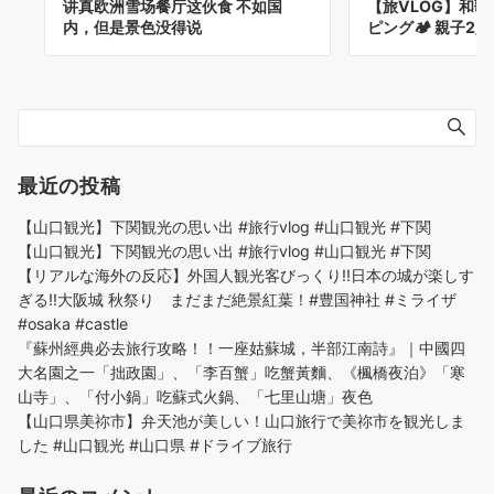
讲真欧洲雪场餐厅这伙食 不如国
【旅VLOG】和
内，但是景色没得说
ピング🏕 親子2
最近の投稿
【山口観光】下関観光の思い出 #旅行vlog #山口観光 #下関
【山口観光】下関観光の思い出 #旅行vlog #山口観光 #下関
【リアルな海外の反応】外国人観光客びっくり!!日本の城が楽しす
ぎる!!大阪城 秋祭り まだまだ絶景紅葉！#豊国神社 #ミライザ
#osaka #castle
『蘇州經典必去旅行攻略！！一座姑蘇城，半部江南詩』｜中國四
大名園之一「拙政園」、「李百蟹」吃蟹黃麵、《楓橋夜泊》「寒
山寺」、「付小鍋」吃蘇式火鍋、「七里山塘」夜色
【山口県美祢市】弁天池が美しい！山口旅行で美祢市を観光しま
した #山口観光 #山口県 #ドライブ旅行