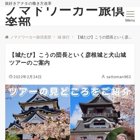
旅好きアナタの働き方改革
ノマドワーカー旅倶
楽部
Menu
ノマドワーカー旅倶楽部
城 旅行
【城たび】こうの団長といく彦根城と犬山城ツアーのご案内
【城たび】こうの団長といく彦根城と犬山城
ツアーのご案内
2022年2月24日
sattoman962