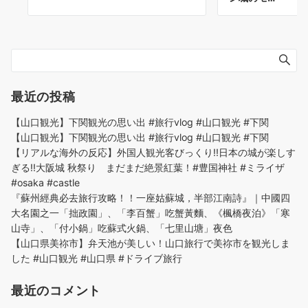
最近の投稿
【山口観光】下関観光の思い出 #旅行vlog #山口観光 #下関
【山口観光】下関観光の思い出 #旅行vlog #山口観光 #下関
【リアルな海外の反応】外国人観光客びっくり!!日本の城が楽しす
ぎる!!大阪城 秋祭り まだまだ絶景紅葉！#豊国神社 #ミライザ
#osaka #castle
『蘇州經典必去旅行攻略！！一座姑蘇城，半部江南詩』｜中國四
大名園之一「拙政園」、「李百蟹」吃蟹黃麵、《楓橋夜泊》「寒
山寺」、「付小鍋」吃蘇式火鍋、「七里山塘」夜色
【山口県美祢市】弁天池が美しい！山口旅行で美祢市を観光しま
した #山口観光 #山口県 #ドライブ旅行
最近のコメント