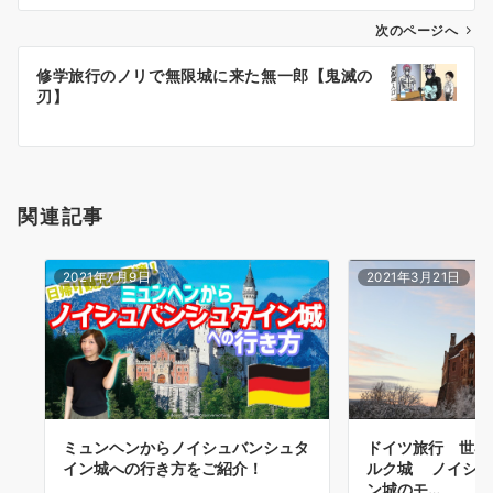
ビ
ゲ
次のページへ
ー
修学旅行のノリで無限城に来た無一郎【鬼滅の
シ
刃】
ョ
ン
関連記事
2021年7月9日
2021年3月21日
ミュンヘンからノイシュバンシュタ
ドイツ旅行 世界
イン城への行き方をご紹介！
ルク城 ノイシュ
ン城のモ…