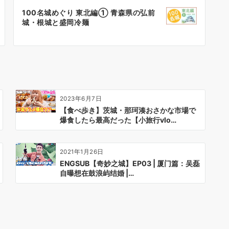
100名城めぐり 東北編① 青森県の弘前
城・根城と盛岡冷麺
2023年6月7日
【食べ歩き】茨城・那珂湊おさかな市場で
爆食したら最高だった【小旅行vlo…
2021年1月26日
ENGSUB【奇妙之城】EP03 | 厦门篇：吴磊
自曝想在鼓浪屿结婚 |…