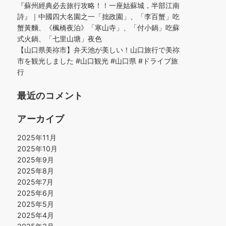
『蘇州經典必去旅行攻略！！一座姑蘇城，半部江南
詩』｜中國四大名園之一「拙政園」、「李百蟹」吃
蟹黃麵、《楓橋夜泊》「寒山寺」、「付小鍋」吃蘇
式火鍋、「七里山塘」夜色
【山口県美祢市】弁天池が美しい！山口旅行で美祢
市を観光しました #山口観光 #山口県 #ドライブ旅
行
最近のコメント
アーカイブ
2025年11月
2025年10月
2025年9月
2025年8月
2025年7月
2025年6月
2025年5月
2025年4月