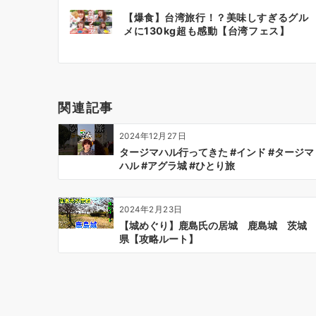
投
【爆食】台湾旅行！？美味しすぎるグル
稿
メに130kg超も感動【台湾フェス】
ナ
ビ
ゲ
ー
関連記事
シ
ョ
2024年12月27日
ン
タージマハル行ってきた #インド #タージマ
ハル #アグラ城 #ひとり旅
2024年2月23日
【城めぐり】鹿島氏の居城 鹿島城 茨城
県【攻略ルート】