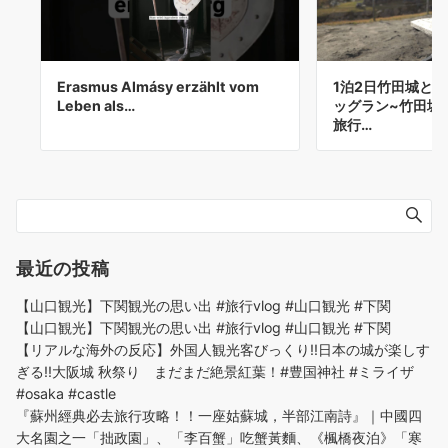
Erasmus Almásy erzählt vom
1泊2日竹田城と古
Leben als…
ッグラン~竹田城
旅行…
最近の投稿
【山口観光】下関観光の思い出 #旅行vlog #山口観光 #下関
【山口観光】下関観光の思い出 #旅行vlog #山口観光 #下関
【リアルな海外の反応】外国人観光客びっくり!!日本の城が楽しす
ぎる!!大阪城 秋祭り まだまだ絶景紅葉！#豊国神社 #ミライザ
#osaka #castle
『蘇州經典必去旅行攻略！！一座姑蘇城，半部江南詩』｜中國四
大名園之一「拙政園」、「李百蟹」吃蟹黃麵、《楓橋夜泊》「寒