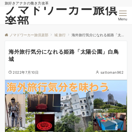
旅好きアナタの働き方改革
ノマドワーカー旅倶
楽部
Menu
ノマドワーカー旅倶楽部
城 旅行
海外旅行気分になれる姫路「太陽公園」白鳥城
海外旅行気分になれる姫路「太陽公園」白鳥
城
2022年7月10日
sattoman962