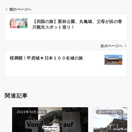
前のページへ
投
【四国の旅】栗林公園、丸亀城、父母が浜の香
稿
川観光スポット巡り！
ナ
ビ
ゲ
次のページへ
ー
桜満開！甲府城★日本１００名城の旅
シ
ョ
ン
関連記事
2023年10月28日
2021年1月8日