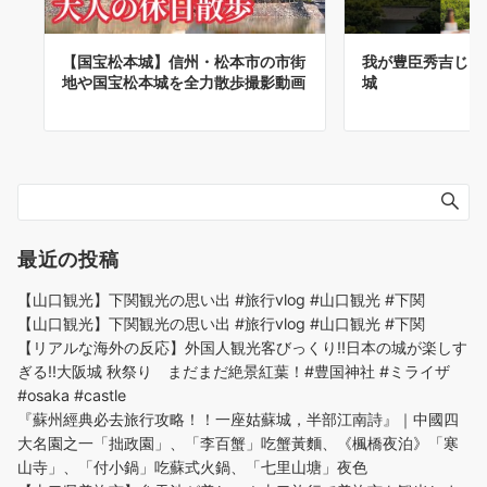
【国宝松本城】信州・松本市の市街
我が豊臣秀吉じゃー‼
地や国宝松本城を全力散歩撮影動画
城
最近の投稿
【山口観光】下関観光の思い出 #旅行vlog #山口観光 #下関
【山口観光】下関観光の思い出 #旅行vlog #山口観光 #下関
【リアルな海外の反応】外国人観光客びっくり!!日本の城が楽しす
ぎる!!大阪城 秋祭り まだまだ絶景紅葉！#豊国神社 #ミライザ
#osaka #castle
『蘇州經典必去旅行攻略！！一座姑蘇城，半部江南詩』｜中國四
大名園之一「拙政園」、「李百蟹」吃蟹黃麵、《楓橋夜泊》「寒
山寺」、「付小鍋」吃蘇式火鍋、「七里山塘」夜色