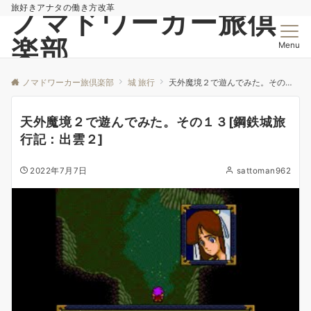
旅好きアナタの働き方改革
ノマドワーカー旅倶
楽部
Menu
ノマドワーカー旅倶楽部
城 旅行
天外魔境２で遊んでみた。その１３[鋼鉄城旅行記：出雲２]
天外魔境２で遊んでみた。その１３[鋼鉄城旅
行記：出雲２]
2022年7月7日
sattoman962