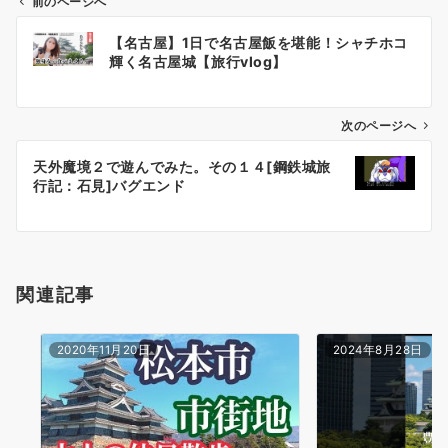
前のページへ
投
【名古屋】1日で名古屋飯を堪能！シャチホコ
稿
輝く名古屋城【旅行vlog】
ナ
ビ
ゲ
次のページへ
ー
天外魔境２で遊んでみた。その１４[鋼鉄城旅
シ
行記：石見]バグエンド
ョ
ン
関連記事
2020年11月20日
2024年8月28日