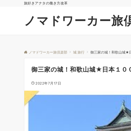
旅好きアナタの働き方改革
ノマドワーカー旅
ノマドワーカー旅倶楽部
城 旅行
御三家の城！和歌山城★
御三家の城！和歌山城★日本１０
2022年7月17日