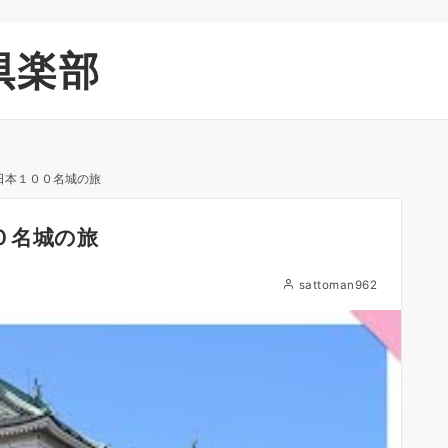
倶楽部
日本１００名城の旅
０名城の旅
sattoman962