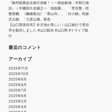
『蘇州經典必去旅行攻略！！一座姑蘇城，半部江南
詩』｜中國四大名園之一「拙政園」、「李百蟹」吃
蟹黃麵、《楓橋夜泊》「寒山寺」、「付小鍋」吃蘇
式火鍋、「七里山塘」夜色
【山口県美祢市】弁天池が美しい！山口旅行で美祢
市を観光しました #山口観光 #山口県 #ドライブ旅
行
最近のコメント
アーカイブ
2025年11月
2025年10月
2025年9月
2025年8月
2025年7月
2025年6月
2025年5月
2025年4月