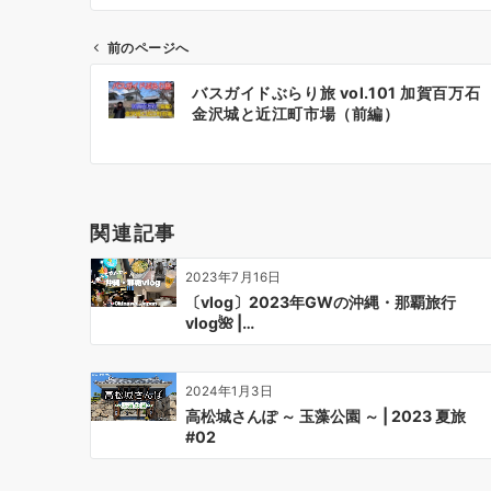
前のページへ
投
バスガイドぶらり旅 vol.101 加賀百万石
稿
金沢城と近江町市場（前編）
ナ
ビ
ゲ
ー
関連記事
シ
ョ
2023年7月16日
ン
〔vlog〕2023年GWの沖縄・那覇旅行
vlog🌺 |…
2024年1月3日
高松城さんぽ ～ 玉藻公園 ～ | 2023 夏旅
#02