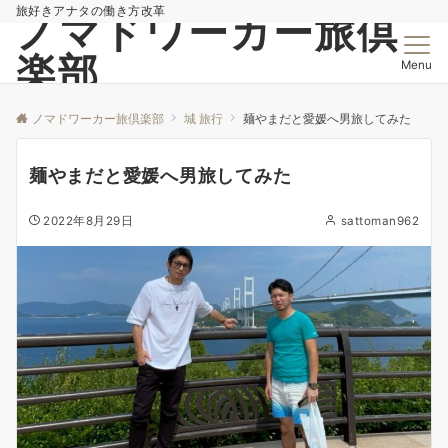
旅好きアナタの働き方改革
ノマドワーカー旅倶
楽部
Menu
ノマドワーカー旅倶楽部
城 旅行
麺やまだと愛媛へ男旅してみた
麺やまだと愛媛へ男旅してみた
2022年8月29日
sattoman962