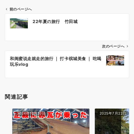
前のページへ
投
22年夏の旅行 竹田城
稿
ナ
ビ
ゲ
次のページへ
ー
和闺蜜说走就走的旅行 ｜ 打卡槟城美食 ｜ 吃喝
シ
玩乐vlog
ョ
ン
関連記事
2024年10月20日
2025年7月22日