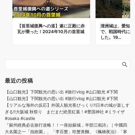
【首里城復興への道】遂に正殿に赤
清洲城は、愛知県
瓦が乗った！2024年10月の首里城
で、戦国時代に織
した。19…
最近の投稿
【山口観光】下関観光の思い出 #旅行vlog #山口観光 #下関
【山口観光】下関観光の思い出 #旅行vlog #山口観光 #下関
【リアルな海外の反応】外国人観光客びっくり!!日本の城が楽しす
ぎる!!大阪城 秋祭り まだまだ絶景紅葉！#豊国神社 #ミライザ
#osaka #castle
『蘇州經典必去旅行攻略！！一座姑蘇城，半部江南詩』｜中國四
大名園之一「拙政園」、「李百蟹」吃蟹黃麵、《楓橋夜泊》「寒