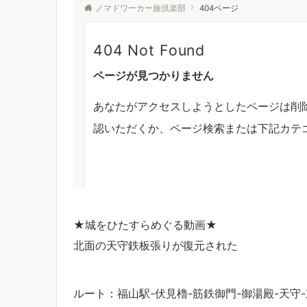
★城をひたすらめぐる動画★
北面の天守鉄板張りが復元された
ルート：福山駅-伏見櫓-筋鉄御門-御湯殿-天守