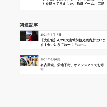
ナ
トを巡ってきました。原爆ドーム、広島
平和記念資料館、広島城、グランヴィリ
ビ
オホテル宮島 和蔵 あなごめしうえの
ゲ
汁なし担々麺
ー
関連記事
シ
ョ
2024年4月17日
ン
【犬山城】4/20犬山城前観光案内所にいま
す！会いにきてねー！ #sam…
2024年6月6日
名古屋城、栄地下街、オアシス２１でお寿
司