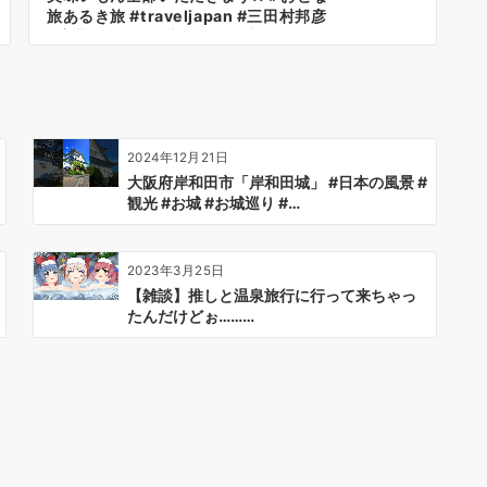
旅あるき旅 #traveljapan #三田村邦彦
#斉藤雪乃 #黒潮市場 #和歌山ラーメン
#和歌山城 #紀州犬
2024年12月21日
大阪府岸和田市「岸和田城」 #日本の風景 #
観光 #お城 #お城巡り #…
2023年3月25日
【雑談】推しと温泉旅行に行って来ちゃっ
たんだけどぉ………