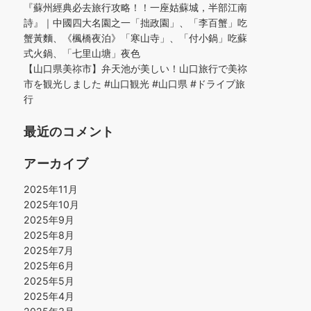
『蘇州經典必去旅行攻略！！一座姑蘇城，半部江南
詩』｜中國四大名園之一「拙政園」、「李百蟹」吃
蟹黃麵、《楓橋夜泊》「寒山寺」、「付小鍋」吃蘇
式火鍋、「七里山塘」夜色
【山口県美祢市】弁天池が美しい！山口旅行で美祢
市を観光しました #山口観光 #山口県 #ドライブ旅
行
最近のコメント
アーカイブ
2025年11月
2025年10月
2025年9月
2025年8月
2025年7月
2025年6月
2025年5月
2025年4月