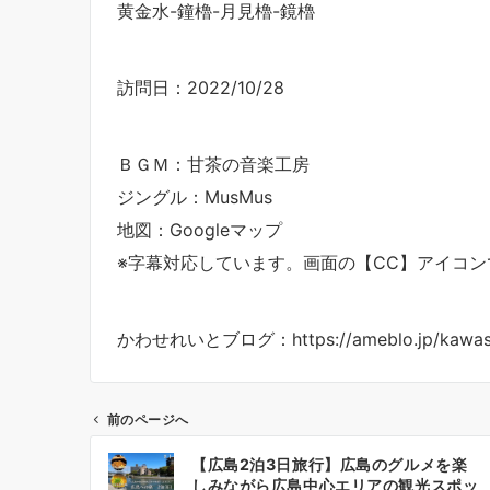
黄金水-鐘櫓-月見櫓-鏡櫓
訪問日：2022/10/28
ＢＧＭ：甘茶の音楽工房
ジングル：MusMus
地図：Googleマップ
※字幕対応しています。画面の【CC】アイコンで
かわせれいとブログ：https://ameblo.jp/kawase
前のページへ
投
【広島2泊3日旅行】広島のグルメを楽
稿
しみながら広島中心エリアの観光スポッ