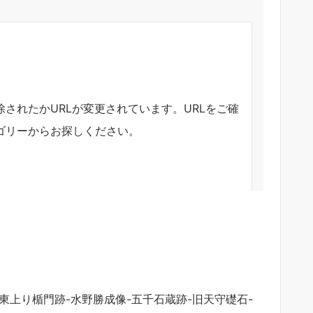
-東上り楯門跡-水野勝成像-五千石蔵跡-旧天守礎石-