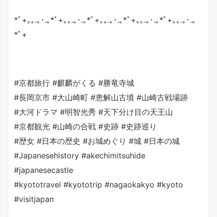
*ﾟ+｡｡.｡･.｡*ﾟ+｡｡.｡･.｡*ﾟ+｡｡.｡･.｡*ﾟ+｡｡.｡･.｡*ﾟ+｡｡.｡･.｡
*ﾟ+
#京都旅行 #麒麟がくる #勝竜寺城
#長岡京市 #大山崎町 #恵解山古墳 #山崎古戦場跡
#大河ドラマ #明智光秀 #天下分け目の天王山
#京都観光 #山崎の合戦 #史跡 #史跡巡り
#歴女 #日本の歴史 #お城めぐり #城 #日本の城
#Japanesehistory #akechimitsuhide
#japanesecastle
#kyototravel #kyototrip #nagaokakyo #kyoto
#visitjapan