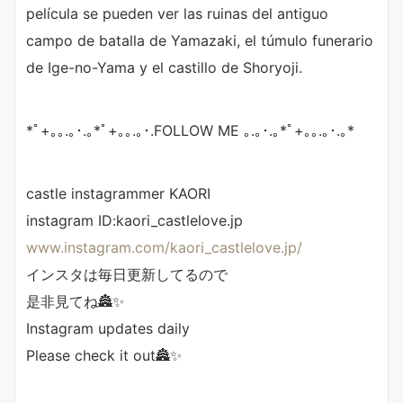
película se pueden ver las ruinas del antiguo
campo de batalla de Yamazaki, el túmulo funerario
de Ige-no-Yama y el castillo de Shoryoji.
*ﾟ+｡｡.｡･.｡*ﾟ+｡｡.｡･.FOLLOW ME ｡.｡･.｡*ﾟ+｡｡.｡･.｡*
castle instagrammer KAORI
instagram ID:kaori_castlelove.jp
www.instagram.com/kaori_castlelove.jp/
インスタは毎日更新してるので
是非見てね🏯✨
Instagram updates daily
Please check it out🏯✨