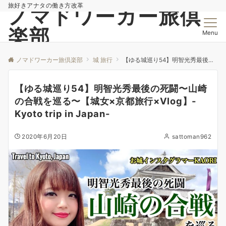
旅好きアナタの働き方改革
ノマドワーカー旅倶
楽部
Menu
ノマドワーカー旅倶楽部
城 旅行
【ゆる城巡り54】明智光秀最後の死闘〜山崎の合戦を巡る〜【城女×京都旅行×Vlog】-Kyoto trip in Japan-
【ゆる城巡り54】明智光秀最後の死闘〜山崎
の合戦を巡る〜【城女×京都旅行×Vlog】-
Kyoto trip in Japan-
2020年6月20日
sattoman962