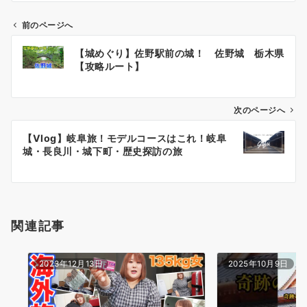
前のページへ
投
【城めぐり】佐野駅前の城！ 佐野城 栃木県
稿
【攻略ルート】
ナ
ビ
ゲ
次のページへ
ー
【Vlog】岐阜旅！モデルコースはこれ！岐阜
シ
城・長良川・城下町・歴史探訪の旅
ョ
ン
関連記事
2023年12月13日
2025年10月9日