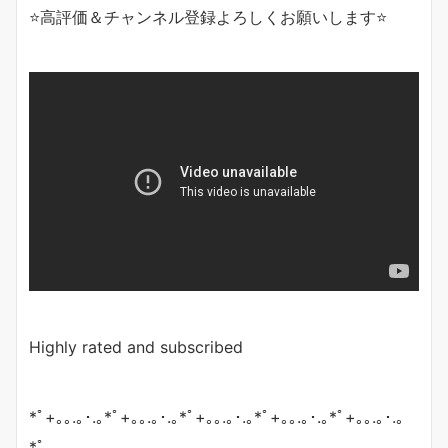
⭐️高評価＆チャンネル登録よろしくお願いします⭐️
Highly rated and subscribed
*ﾟ+｡｡.｡･.｡*ﾟ+｡｡.｡･.｡*ﾟ+｡｡.｡･.｡*ﾟ+｡｡.｡･.｡*ﾟ+｡｡.｡･.｡
*ﾟ