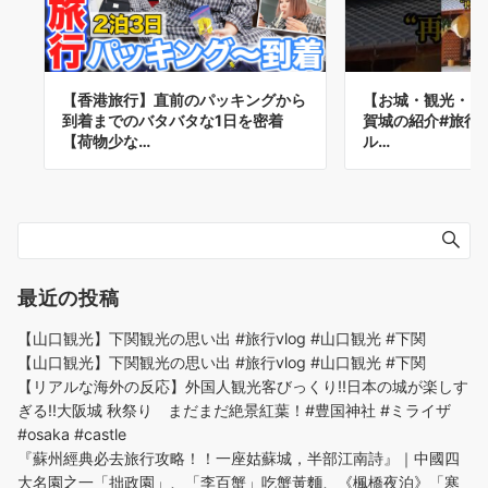
【香港旅行】直前のパッキングから
【お城・観光・グ
到着までのバタバタな1日を密着
賀城の紹介#旅行 #
【荷物少な…
ル…
最近の投稿
【山口観光】下関観光の思い出 #旅行vlog #山口観光 #下関
【山口観光】下関観光の思い出 #旅行vlog #山口観光 #下関
【リアルな海外の反応】外国人観光客びっくり!!日本の城が楽しす
ぎる!!大阪城 秋祭り まだまだ絶景紅葉！#豊国神社 #ミライザ
#osaka #castle
『蘇州經典必去旅行攻略！！一座姑蘇城，半部江南詩』｜中國四
大名園之一「拙政園」、「李百蟹」吃蟹黃麵、《楓橋夜泊》「寒