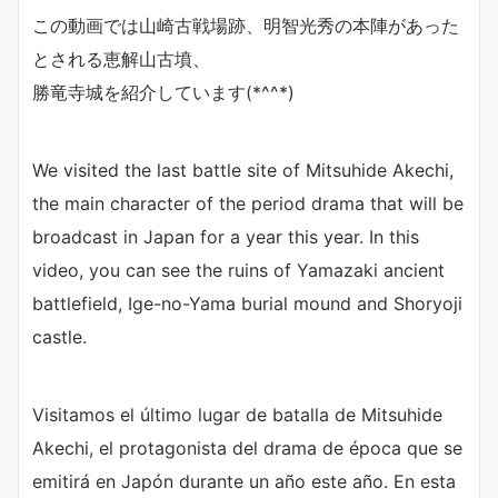
この動画では山崎古戦場跡、明智光秀の本陣があった
とされる恵解山古墳、
勝竜寺城を紹介しています(*^^*)
We visited the last battle site of Mitsuhide Akechi,
the main character of the period drama that will be
broadcast in Japan for a year this year. In this
video, you can see the ruins of Yamazaki ancient
battlefield, Ige-no-Yama burial mound and Shoryoji
castle.
Visitamos el último lugar de batalla de Mitsuhide
Akechi, el protagonista del drama de época que se
emitirá en Japón durante un año este año. En esta