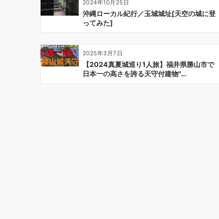
2024年10月25日
ン
沖縄ローカル紀行／玉城城址[天空の城に登
ってみた]
2025年3月7日
【2024真夏城巡り1人旅】福井県勝山市で
日本一の高さを誇る天守付建物"…