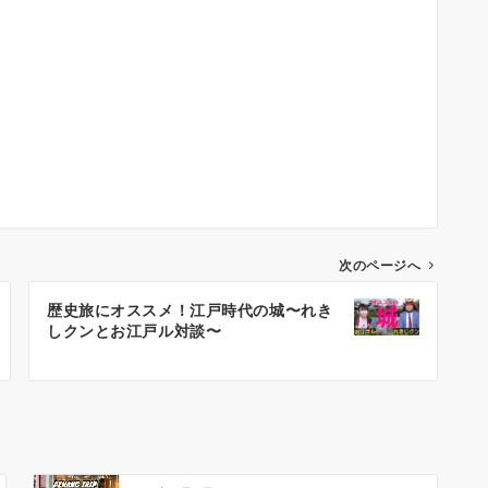
次のページへ
歴史旅にオススメ！江戸時代の城〜れき
しクンとお江戸ル対談〜