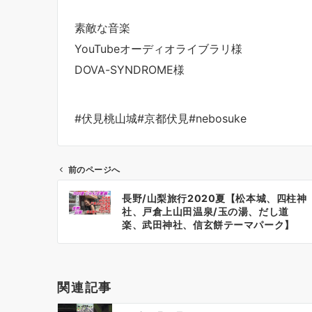
素敵な音楽
YouTubeオーディオライブラリ様
DOVA-SYNDROME様
#伏見桃山城#京都伏見#nebosuke
前のページへ
投
長野/山梨旅行2020夏【松本城、四柱神
稿
社、戸倉上山田温泉/玉の湯、だし道
ナ
楽、武田神社、信玄餅テーマパーク】
ビ
ゲ
ー
関連記事
シ
ョ