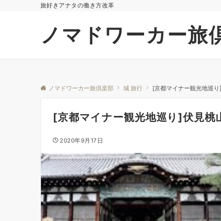
旅好きアナタの働き方改革
ノマドワーカー旅
ノマドワーカー旅倶楽部
城 旅行
[京都マイナー観光地巡り]
[京都マイナー観光地巡り]伏見桃山
2020年9月17日