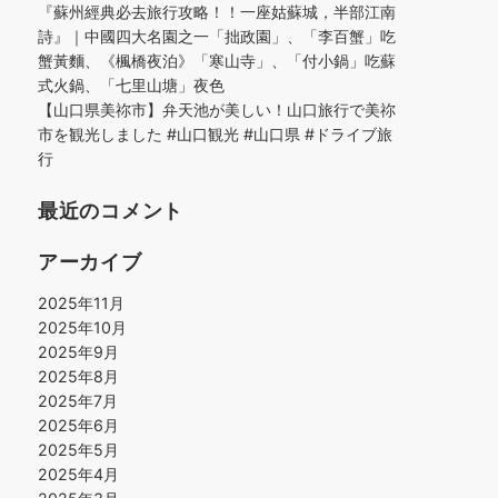
『蘇州經典必去旅行攻略！！一座姑蘇城，半部江南
詩』｜中國四大名園之一「拙政園」、「李百蟹」吃
蟹黃麵、《楓橋夜泊》「寒山寺」、「付小鍋」吃蘇
式火鍋、「七里山塘」夜色
【山口県美祢市】弁天池が美しい！山口旅行で美祢
市を観光しました #山口観光 #山口県 #ドライブ旅
行
最近のコメント
アーカイブ
2025年11月
2025年10月
2025年9月
2025年8月
2025年7月
2025年6月
2025年5月
2025年4月