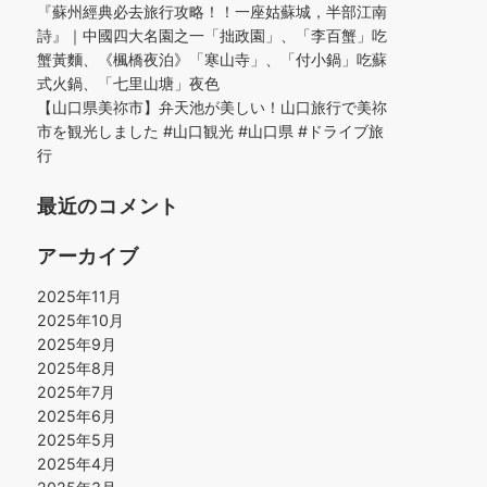
『蘇州經典必去旅行攻略！！一座姑蘇城，半部江南
詩』｜中國四大名園之一「拙政園」、「李百蟹」吃
蟹黃麵、《楓橋夜泊》「寒山寺」、「付小鍋」吃蘇
式火鍋、「七里山塘」夜色
【山口県美祢市】弁天池が美しい！山口旅行で美祢
市を観光しました #山口観光 #山口県 #ドライブ旅
行
最近のコメント
アーカイブ
2025年11月
2025年10月
2025年9月
2025年8月
2025年7月
2025年6月
2025年5月
2025年4月