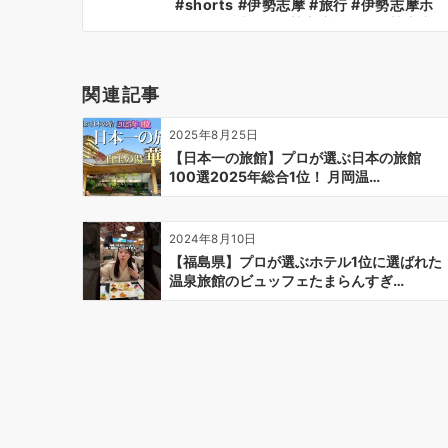
ナ
#shorts #伊勢志摩 #旅行 #伊勢志摩ホ
テル #三重県 #伊勢志摩旅行 #伊勢志摩
ビ
観光 #伊勢志摩温泉 #温泉
ゲ
ー
関連記事
シ
ョ
2025年8月25日
ン
【日本一の旅館】プロが選ぶ日本の旅館
100選2025年総合1位！ 月岡温…
2024年8月10日
【福島県】プロが選ぶホテル1位に選ばれた
温泉旅館のビュッフェたまらんすぎ…