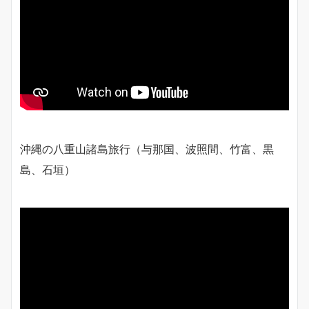
沖縄の八重山諸島旅行（与那国、波照間、竹富、黒
島、石垣）