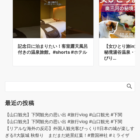
記念日に泊まりたい！客室露天風呂
【女ひとり旅in
付きの温泉旅館。#shorts #ホテル
秘境湯谷温泉・湯
びり…
最近の投稿
【山口観光】下関観光の思い出 #旅行vlog #山口観光 #下関
【山口観光】下関観光の思い出 #旅行vlog #山口観光 #下関
【リアルな海外の反応】外国人観光客びっくり!!日本の城が楽しす
ぎる!!大阪城 秋祭り まだまだ絶景紅葉！#豊国神社 #ミライザ