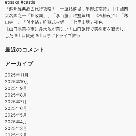
#osaka #castle
『蘇州經典必去旅行攻略！！一座姑蘇城，半部江南詩』｜中國四
大名園之一「拙政園」、「李百蟹」吃蟹黃麵、《楓橋夜泊》「寒
山寺」、「付小鍋」吃蘇式火鍋、「七里山塘」夜色
【山口県美祢市】弁天池が美しい！山口旅行で美祢市を観光しま
した #山口観光 #山口県 #ドライブ旅行
最近のコメント
アーカイブ
2025年11月
2025年10月
2025年9月
2025年8月
2025年7月
2025年6月
2025年5月
2025年4月
2025年3月
2025年2月