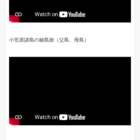
小笠原諸島の秘島旅（父島、母島）