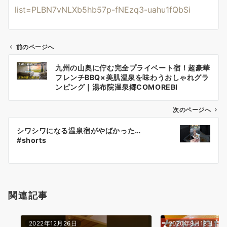
list=PLBN7vNLXb5hb57p-fNEzq3-uahu1fQbSi
前のページへ
投
九州の山奥に佇む完全プライベート宿！超豪華
稿
フレンチBBQ×美肌温泉を味わうおしゃれグラ
ナ
ンピング｜湯布院温泉郷COMOREBI
ビ
ゲ
次のページへ
ー
シワシワになる温泉宿がやばかった…
シ
#shorts
ョ
ン
関連記事
2022年12月26日
2020年9月18日