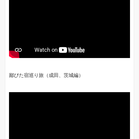
鄙びた宿巡り旅（成田、茨城編）