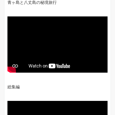
青ヶ島と八丈島の秘境旅行
総集編