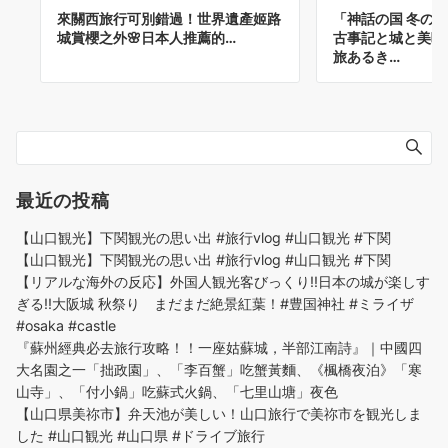
來關西旅行可別錯過！世界遺產姬路
「神話の国 冬の
城賞櫻之外🌸日本人推薦的…
古事記と城と美味
旅あるき…
最近の投稿
【山口観光】下関観光の思い出 #旅行vlog #山口観光 #下関
【山口観光】下関観光の思い出 #旅行vlog #山口観光 #下関
【リアルな海外の反応】外国人観光客びっくり!!日本の城が楽しす
ぎる!!大阪城 秋祭り まだまだ絶景紅葉！#豊国神社 #ミライザ
#osaka #castle
『蘇州經典必去旅行攻略！！一座姑蘇城，半部江南詩』｜中國四
大名園之一「拙政園」、「李百蟹」吃蟹黃麵、《楓橋夜泊》「寒
山寺」、「付小鍋」吃蘇式火鍋、「七里山塘」夜色
【山口県美祢市】弁天池が美しい！山口旅行で美祢市を観光しま
した #山口観光 #山口県 #ドライブ旅行