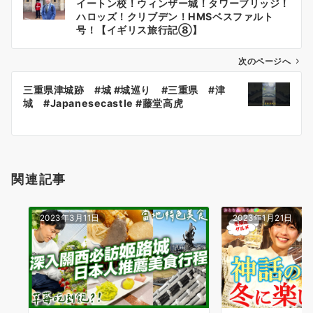
イートン校！ウィンザー城！タワーブリッジ！
稿
ハロッズ！クリブデン！HMSベスファルト
ナ
号！【イギリス旅行記⑧】
ビ
ゲ
次のページへ
ー
三重県津城跡 #城 #城巡り #三重県 #津
シ
城 #Japanesecastle #藤堂高虎
ョ
ン
関連記事
2023年3月11日
2023年1月21日