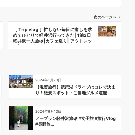
次のページへ
［ Trip vlog ］忙しない毎日に癒しを求
めてひとりで軽井沢行ってきた| 1泊2日
軽井沢一人旅🌿|カフェ巡り| アウトレッ
ト|ツルヤ購入品etc..
2024年1月20日
【滋賀旅行】琵琶湖ドライブはコレで決ま
り！絶景スポット・ご当地グルメ堪能…
2024年6月13日
ノープラン軽井沢旅🌿 #女子旅 #旅行Vlog
#長野旅…