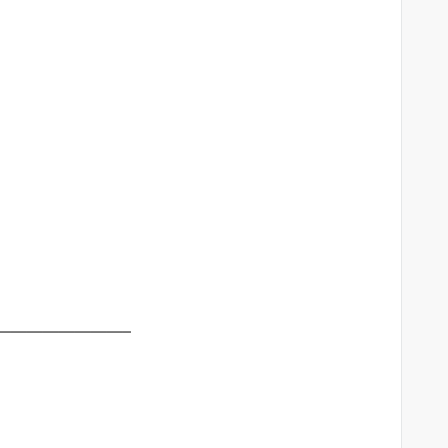
————————–