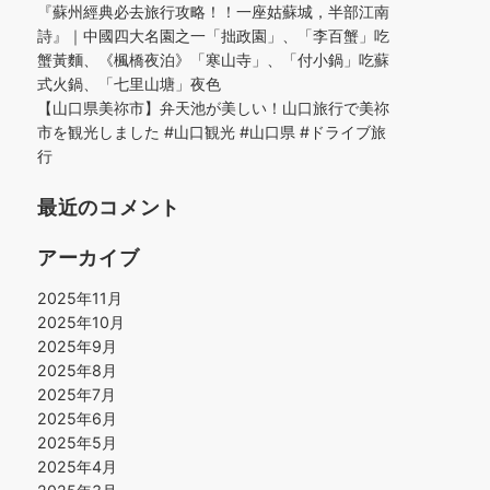
『蘇州經典必去旅行攻略！！一座姑蘇城，半部江南
詩』｜中國四大名園之一「拙政園」、「李百蟹」吃
蟹黃麵、《楓橋夜泊》「寒山寺」、「付小鍋」吃蘇
式火鍋、「七里山塘」夜色
【山口県美祢市】弁天池が美しい！山口旅行で美祢
市を観光しました #山口観光 #山口県 #ドライブ旅
行
最近のコメント
アーカイブ
2025年11月
2025年10月
2025年9月
2025年8月
2025年7月
2025年6月
2025年5月
2025年4月