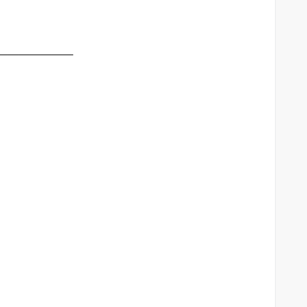
———————