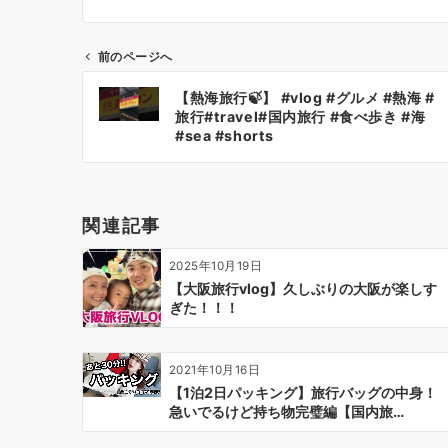
前のページへ
投
【熱海旅行🍃】 #vlog #グルメ #熱海 #
稿
旅行#travel#国内旅行 #食べ歩き #海
ナ
#sea #shorts
ビ
ゲ
ー
関連記事
シ
ョ
2025年10月19日
ン
【大阪旅行vlog】久しぶりの大阪が楽しす
ぎた！！！
2021年10月16日
【1泊2日パッキング】旅行バッグの中身！
急いでるけど持ち物完璧編【国内旅…