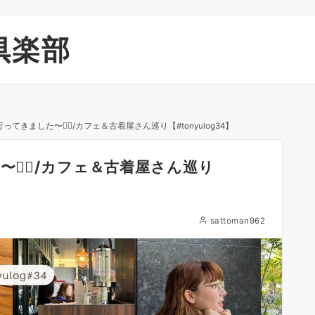
倶楽部
行ってきました〜✌🏻/カフェ＆古着屋さん巡り【#tonyulog34】
〜✌🏻/カフェ＆古着屋さん巡り
sattoman962